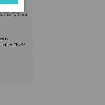
inischen Umfeld
assung
rtner für alle