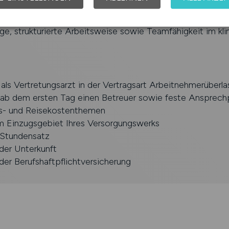
fahrung in der kardiologischen Diagnostik und stationären
rsorgung
ge, strukturierte Arbeitsweise sowie Teamfähigkeit im kl
 als Vertretungsarzt in der Vertragsart Arbeitnehmerüberl
 ab dem ersten Tag einen Betreuer sowie feste Ansprechpa
s- und Reisekostenthemen
im Einzugsgebiet Ihres Versorgungswerks
r Stundensatz
er Unterkunft
er Berufshaftpflichtversicherung