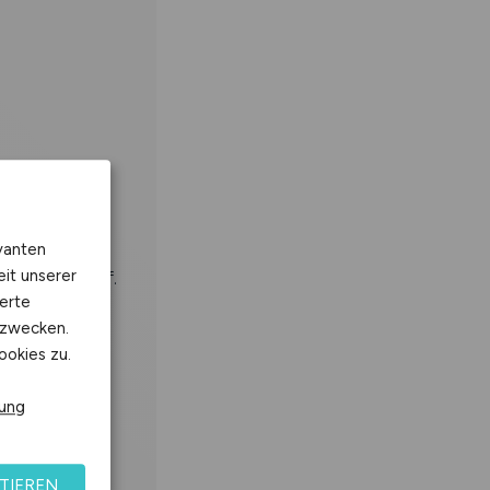
 Bereich
vanten
eit unserer
KG, Echo, ggf.
erte
kzwecken.
ookies zu.
rung
TIEREN