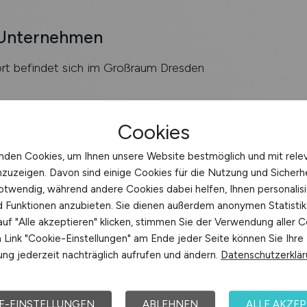
 Unternehmen
ort befindet sich im Großraum Dresden
Cookies
e Betreuung der internistischen Station, insbesondere im
nden Cookies, um Ihnen unsere Website bestmöglich und mit rele
nzuzeigen. Davon sind einige Cookies für die Nutzung und Sicherh
g und Befundung kardiologischer Untersuchungen (z.?B. E
otwendig, während andere Cookies dabei helfen, Ihnen personalisi
nostik)
nd Funktionen anzubieten. Sie dienen außerdem anonymen Statisti
inäre Zusammenarbeit sowie Unterstützung bei der
uf "Alle akzeptieren" klicken, stimmen Sie der Verwendung aller C
koordination und Dokumentation
Link "Cookie-Einstellungen" am Ende jeder Seite können Sie Ihre
ng jederzeit nachträglich aufrufen und ändern.
Datenschutzerklä
/w/d) für Innere Medizin mit Schwerpunkt Kardiologie
E-EINSTELLUNGEN
ABLEHNEN
ALLE AKZEP