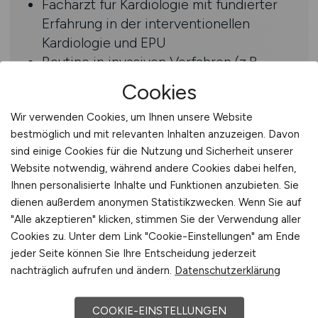
Facharzt für Kardiologie mit fundierter
Erfahrung in der interventionellen
Kardiologie und EPU
Routine in invasiven Verfahren (z.B.
Herzkatheter, Ablationen) sowie hohe
Cookies
fachliche Sicherheit
Selbstständige,
Wir verwenden Cookies, um Ihnen unsere Website
bestmöglich und mit relevanten Inhalten anzuzeigen. Davon
verantwortungsbewusste Arbeitsweise
sind einige Cookies für die Nutzung und Sicherheit unserer
und ausgeprägte Teamfähigkeit
Website notwendig, während andere Cookies dabei helfen,
Ihnen personalisierte Inhalte und Funktionen anzubieten. Sie
Benefits
dienen außerdem anonymen Statistikzwecken. Wenn Sie auf
"Alle akzeptieren" klicken, stimmen Sie der Verwendung aller
Sie arbeiten als Vertretungsarzt in der
Cookies zu. Unter dem Link "Cookie-Einstellungen" am Ende
Vertragsart Arbeitnehmerüberlassung
jeder Seite können Sie Ihre Entscheidung jederzeit
Sie erhalten ab dem ersten Tag einen
nachträglich aufrufen und ändern.
Datenschutzerklärung
Betreuer sowie feste Ansprechpartner
für alle Abrechnungs- und
COOKIE-EINSTELLUNGEN