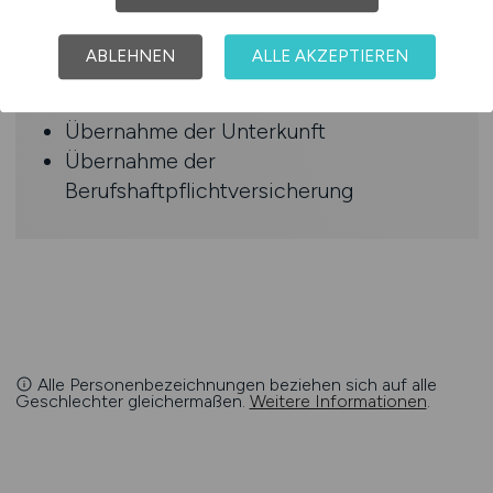
Reisekostenthemen
Anstellung im Einzugsgebiet Ihres
ABLEHNEN
ALLE AKZEPTIEREN
Versorgungswerks
Individueller Stundensatz
Übernahme der Unterkunft
Übernahme der
Berufshaftpflichtversicherung
Alle Personenbezeichnungen beziehen sich auf alle
Geschlechter gleichermaßen.
Weitere Informationen
.