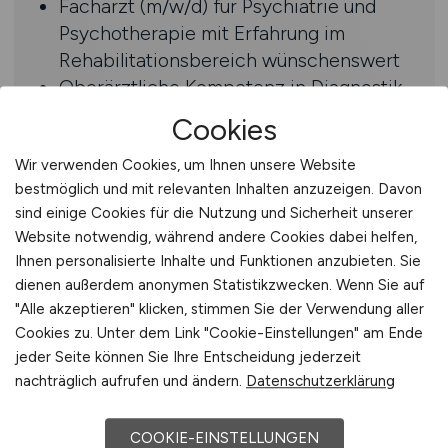
Facharzt (m/w/d) für Psychiatrie und
Psychotherapie mit Erfahrung im
Rehabilitationsbereich wünschenswert
Oberärztliche Kompetenz in Diagnostik,
Therapieplanung sowie in der Erstellung
Cookies
medizinischer Gutachten
Strukturierte, selbstständige
Wir verwenden Cookies, um Ihnen unsere Website
bestmöglich und mit relevanten Inhalten anzuzeigen. Davon
Arbeitsweise sowie ausgeprägte
sind einige Cookies für die Nutzung und Sicherheit unserer
Kommunikations- und Teamfähigkeit
Website notwendig, während andere Cookies dabei helfen,
Ihnen personalisierte Inhalte und Funktionen anzubieten. Sie
Benefits
dienen außerdem anonymen Statistikzwecken. Wenn Sie auf
"Alle akzeptieren" klicken, stimmen Sie der Verwendung aller
Sie arbeiten als Vertretungsarzt in der
Cookies zu. Unter dem Link "Cookie-Einstellungen" am Ende
Vertragsart Arbeitnehmerüberlassung
jeder Seite können Sie Ihre Entscheidung jederzeit
Sie erhalten ab dem ersten Tag einen
nachträglich aufrufen und ändern.
Datenschutzerklärung
Betreuer sowie feste Ansprechpartner
für alle Abrechnungs- und
COOKIE-EINSTELLUNGEN