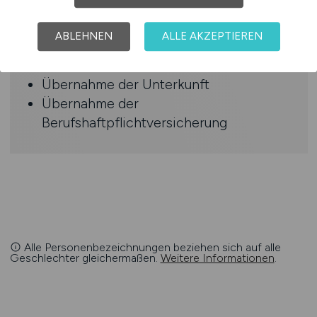
Reisekostenthemen
Anstellung im Einzugsgebiet Ihres
ABLEHNEN
ALLE AKZEPTIEREN
Versorgungswerks
Individueller Stundensatz
Übernahme der Unterkunft
Übernahme der
Berufshaftpflichtversicherung
Alle Personenbezeichnungen beziehen sich auf alle
Geschlechter gleichermaßen.
Weitere Informationen
.