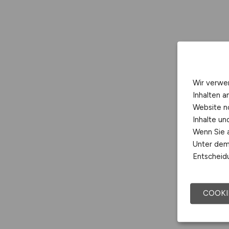
Wir verwe
Inhalten a
Website n
Inhalte u
Wenn Sie a
Unter dem 
Entscheidu
COOKI