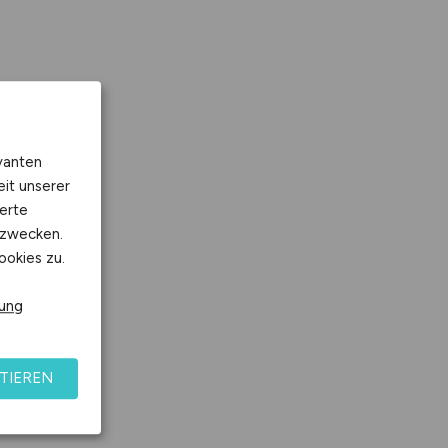
vanten
eit unserer
erte
kzwecken.
ookies zu.
rung
TIEREN