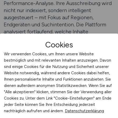
Performance-Analyse. Ihre Ausschreibung wird
nicht nur indexiert, sondern intelligent
ausgesteuert – mit Fokus auf Regionen,
Endgeräten und Suchintention. Die Plattform
analysiert fortlaufend, welche Inhalte
konvertieren, welche Berufsgruppen besonders
Cookies
aktiv sind und wie sich die Sichtbarkeit im
Zeitverlauf entwickelt. Dadurch entsteht ein
Wir verwenden Cookies, um Ihnen unsere Website
Steuerungskonzept, das nicht nur Personal
bestmöglich und mit relevanten Inhalten anzuzeigen. Davon
generiert, sondern Planungssicherheit gibt. Für
sind einige Cookies für die Nutzung und Sicherheit unserer
Website notwendig, während andere Cookies dabei helfen,
Krankenhäuser mit OP-Schwerpunkt,
Ihnen personalisierte Inhalte und Funktionen anzubieten. Sie
interdisziplinäre Versorgungszentren oder
dienen außerdem anonymen Statistikzwecken. Wenn Sie auf
Privatkliniken mit Intensivstruktur bietet
"Alle akzeptieren" klicken, stimmen Sie der Verwendung aller
MEDIZIN.JOBS eine solide Basis für
Cookies zu. Unter dem Link "Cookie-Einstellungen" am Ende
nachhaltiges, datenbasiertes Recruiting.
jeder Seite können Sie Ihre Entscheidung jederzeit
nachträglich aufrufen und ändern.
Datenschutzerklärung
Beratung anfordern