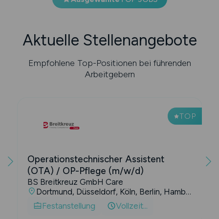
Aktuelle Stellenangebote
Empfohlene Top-Positionen bei führenden
Arbeitgebern
P
TOP
Fachkrankenpfleger Intensiv und
Anästhesie/ Kinderintensiv (m/w/d)
BS Breitkreuz GmbH Care
Duisburg, Limburg an der Lahn, Essen, Berlin, Hamburg, Kiel, Lübeck
Festanstellung
Vollzeit...