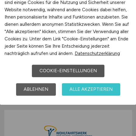
sind einige Cookies für die Nutzung und Sicherheit unserer
Website notwendig, während andere Cookies dabei helfen,
Ihnen personalisierte Inhalte und Funktionen anzubieten. Sie
dienen außerdem anonymen Statistikzwecken. Wenn Sie auf
"Alle akzeptieren" klicken, stimmen Sie der Verwendung aller
Ärztliche Leitung - Facharzt
Cookies zu. Unter dem Link "Cookie-Einstellungen" am Ende
(m/w/d)
für Dermatologie -
jeder Seite können Sie Ihre Entscheidung jederzeit
Praxis Hersbruck
nachträglich aufrufen und ändern.
Datenschutzerklärung
KIRINUS Health GmbH
COOKIE-EINSTELLUNGEN
vor 2 Tagen
ABLEHNEN
ALLE AKZEPTIEREN
Hersbruck