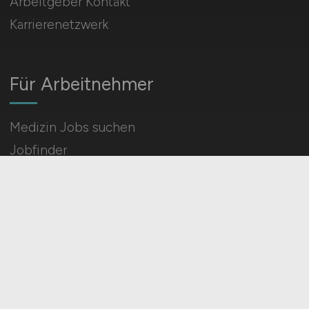
Arbeitgeber Kontakt
Karrierenetzwerk
Für Arbeitnehmer
Medizin Jobs suchen
Jobfinder
Arbeitnehmer Registrierung
Social Media & Networks
Gleichberechtigung & Vielfalt