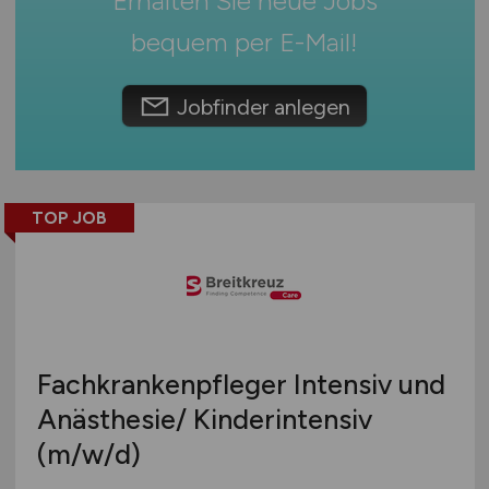
Erhalten Sie neue Jobs
Schweiz
bequem per
E-Mail
!
Europa
International
Jobfinder anlegen
TOP JOB
Fachkrankenpfleger Intensiv und
Anästhesie/ Kinderintensiv
(m/w/d)