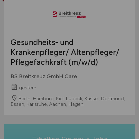
Sport & Fitness
Brandenburg
Bachelor-/ Master-/ Diplom-Arbeit
Technische Berufe & IT
Bremen
Studentenjobs / Werkstudenten
Therapie & Rehabilitation
Hamburg
Ausbildung / Studium
Tiermedizin
Hessen
Praktikum
Gesundheits- und
Verwaltung
Mecklenburg-Vorpommern
Krankenpfleger/ Altenpfleger/
Wellness & Spa
Niedersachsen
Pflegefachkraft
Sonstige
(m/w/d)
Nordrhein-Westfalen
Rheinland-Pfalz
BS Breitkreuz GmbH Care
Saarland
gestern
Sachsen
Sachsen-Anhalt
Berlin, Hamburg, Kiel, Lübeck, Kassel, Dortmund,
Essen, Karlsruhe, Aachen, Hagen
Schleswig-Holstein
Thüringen
Deutschlandweit
Österreich