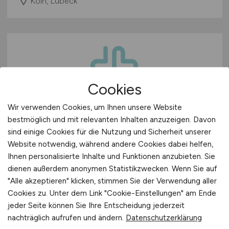
Köln, Lübeck
Cookies
Wir verwenden Cookies, um Ihnen unsere Website
Fachkrankenpfleger
(m/w/d)
–
bestmöglich und mit relevanten Inhalten anzuzeigen. Davon
Intensiv/Anästhesie – bis zu
sind einige Cookies für die Nutzung und Sicherheit unserer
Website notwendig, während andere Cookies dabei helfen,
5.612 € + Zulagen
Ihnen personalisierte Inhalte und Funktionen anzubieten. Sie
dienen außerdem anonymen Statistikzwecken. Wenn Sie auf
Pacura med GmbH
"Alle akzeptieren" klicken, stimmen Sie der Verwendung aller
vor 5 Tagen
Cookies zu. Unter dem Link "Cookie-Einstellungen" am Ende
jeder Seite können Sie Ihre Entscheidung jederzeit
Hamburg, Hannover, Köln, Düsseldorf, Bonn,
nachträglich aufrufen und ändern.
Datenschutzerklärung
Karlsruhe, München, Erfurt