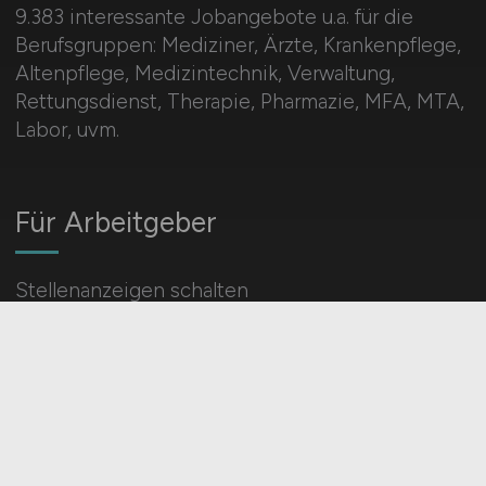
9.383 interessante Jobangebote u.a. für die
Berufsgruppen: Mediziner, Ärzte, Krankenpflege,
Altenpflege, Medizintechnik, Verwaltung,
Rettungsdienst, Therapie, Pharmazie, MFA, MTA,
Labor, uvm.
Für Arbeitgeber
Stellenanzeigen schalten
Mediadaten & Konditionen
Arbeitgeber Seite
Arbeitgeber Kontakt
Karrierenetzwerk