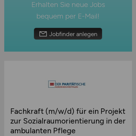
Erhalten Sie neue Jobs
Österreich
bequem per
E-Mail
!
Schweiz
Europa
Jobfinder anlegen
International
Fachkraft
(m/w/d)
für ein Projekt
zur Sozialraumorientierung in der
ambulanten Pflege