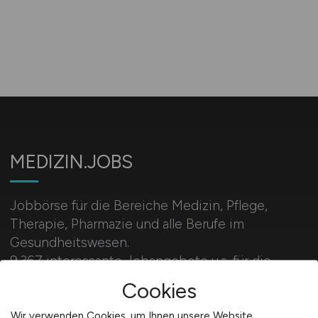
MEDIZIN.JOBS
Jobbörse für die Bereiche Medizin, Pflege,
Therapie, Pharmazie und alle Berufe im
Gesundheitswesen.
9.367 interessante Jobangebote u.a. für die
Berufsgruppen: Mediziner, Ärzte, Krankenpflege,
Cookies
Altenpflege, Medizintechnik, Verwaltung,
Rettungsdienst, Therapie, Pharmazie, MFA, MTA,
Wir verwenden Cookies, um Ihnen unsere Website