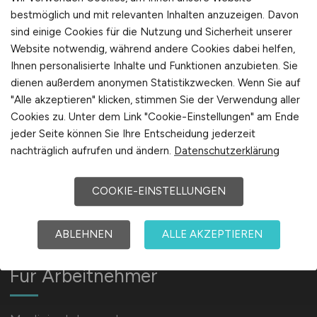
bestmöglich und mit relevanten Inhalten anzuzeigen. Davon
Labor, uvm.
sind einige Cookies für die Nutzung und Sicherheit unserer
Website notwendig, während andere Cookies dabei helfen,
Ihnen personalisierte Inhalte und Funktionen anzubieten. Sie
Für Arbeitgeber
dienen außerdem anonymen Statistikzwecken. Wenn Sie auf
"Alle akzeptieren" klicken, stimmen Sie der Verwendung aller
Cookies zu. Unter dem Link "Cookie-Einstellungen" am Ende
Stellenanzeigen schalten
jeder Seite können Sie Ihre Entscheidung jederzeit
Mediadaten & Konditionen
nachträglich aufrufen und ändern.
Datenschutzerklärung
Arbeitgeber Seite
Arbeitgeber Kontakt
COOKIE-EINSTELLUNGEN
Karrierenetzwerk
ABLEHNEN
ALLE AKZEPTIEREN
Für Arbeitnehmer