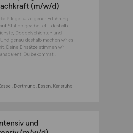
fachkraft
(m/w/d)
 die Pflege aus eigener Erfahrung
auf Station gearbeitet - deshalb
dienste, Doppelschichten und
 Und genau deshalb machen wir es
it. Deine Einsätze stimmen wir
transparent. Du bekommst...
Kassel, Dortmund, Essen, Karlsruhe,
ntensiv und
tensiv
(m/w/d)