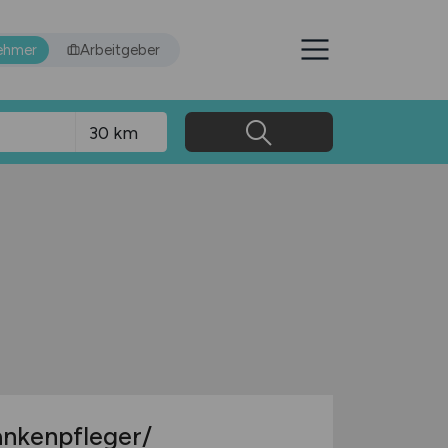
ehmer
Arbeitgeber
ankenpfleger/