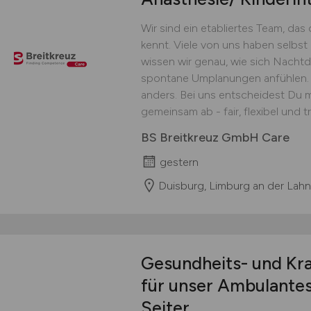
Wir sind ein etabliertes Team, das
kennt. Viele von uns haben selbst 
wissen wir genau, wie sich Nacht
spontane Umplanungen anfühlen.
anders. Bei uns entscheidest Du m
gemeinsam ab - fair, flexibel und 
BS Breitkreuz GmbH Care
gestern
Duisburg, Limburg an der Lahn,
Gesundheits- und Kr
für unser Ambulante
Seiter