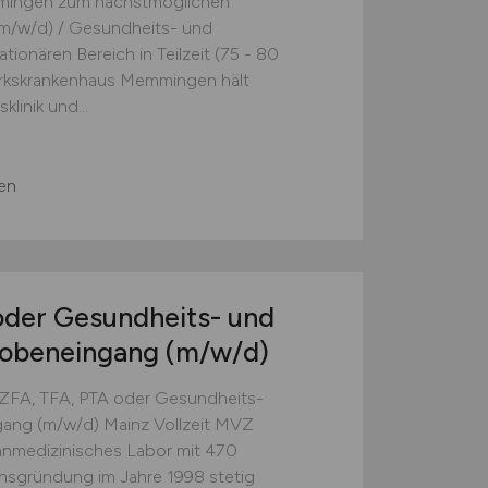
mingen zum nächstmöglichen
 (m/w/d) / Gesundheits- und
tionären Bereich in Teilzeit (75 - 80
zirkskrankenhaus Memmingen hält
linik und...
en
oder Gesundheits- und
robeneingang
(m/w/d)
, TFA, PTA oder Gesundheits-
gang (m/w/d) Mainz Vollzeit MVZ
edizinisches Labor mit 470
ensgründung im Jahre 1998 stetig