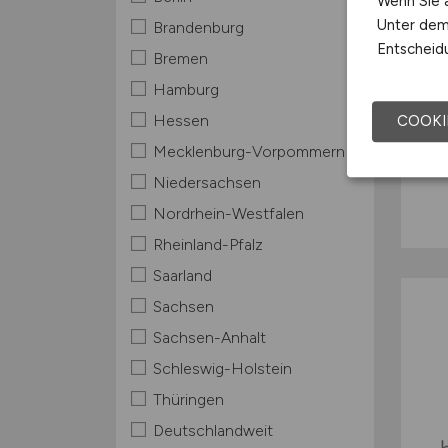
Wenn Sie a
Unter dem 
Brandenburg
Entscheidu
Bremen
Hamburg
Hessen
COOKI
Mecklenburg-Vorpommern
Niedersachsen
Nordrhein-Westfalen
Rheinland-Pfalz
Saarland
Sachsen
Sachsen-Anhalt
Schleswig-Holstein
Thüringen
Deutschlandweit