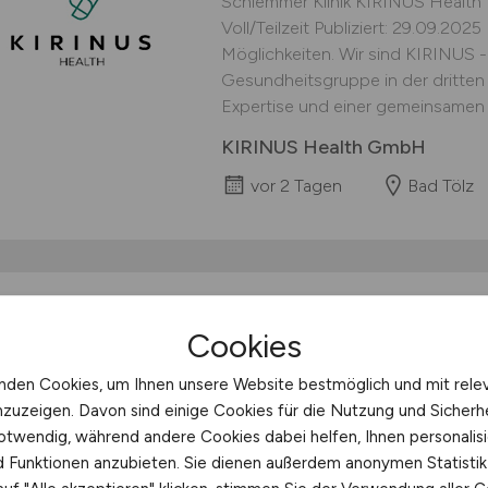
Schlemmer Klinik KIRINUS Health 
Voll/Teilzeit Publiziert: 29.09.20
Möglichkeiten. Wir sind KIRINUS -
Gesundheitsgruppe in der dritten 
Expertise und einer gemeinsamen V
KIRINUS Health GmbH
vor 2 Tagen
Bad Tölz
Gesundheits- und Kr
Cookies
Operationstechnisch
für unser Ambulante
nden Cookies, um Ihnen unsere Website bestmöglich und mit rele
nzuzeigen. Davon sind einige Cookies für die Nutzung und Sicherh
Seiter
otwendig, während andere Cookies dabei helfen, Ihnen personalisi
nd Funktionen anzubieten. Sie dienen außerdem anonymen Statisti
Gesundheits- und Krankenpfleger