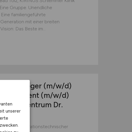
Bad Tölz, KIRINUS Schlemmer Klinik
25 Eine Gruppe. Unendliche
 Eine familiengeführte
Generation mit einer breiten
ision: Das Beste im...
ankenpfleger
(m/w/d)
er Assistent
(m/w/d)
s Gefäßzentrum Dr.
vanten
eit unserer
erte
kzwecken.
 (m/w/d) Operationstechnischer