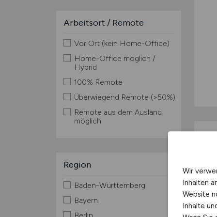
Arbeitsort / Remote
Vor Ort (kein Home-Office)
Home-Office möglich /
Hybrid
100% Remote
Überwiegend Remote (>50%)
Remote aus dem Ausland
möglich
Region
Wir verwe
Inhalten a
Baden-Württemberg
Website n
Bayern
Inhalte u
Berlin