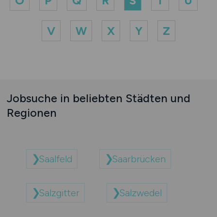
O
P
Q
R
S
T
U
V
W
X
Y
Z
Jobsuche in beliebten Städten und
Regionen
Saalfeld
Saarbrücken
Salzgitter
Salzwedel