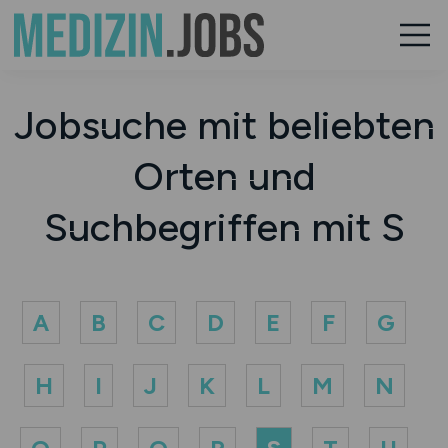
Jobsuche mit beliebten
Orten und
Suchbegriffen mit S
A
B
C
D
E
F
G
H
I
J
K
L
M
N