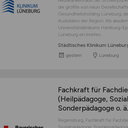
Akutkrankenhaus der Schwerpunkt
die größte von neun Gesellschaf
Gesundheitsholding Lüneburg, de
Ausbilders der Region. Als akade
Universitätsklinikums Hamburg-Ep
Lüneburg ein breites...
Städtisches Klinikum Lünebu
gestern
Lüneburg
Fachkraft für Fachdie
(Heilpädagoge, Sozia
Sonderpädagoge o. ä
Regensburg, Fachkraft für Fachdie
Sozialpädagoge, Sonderpädagoge 