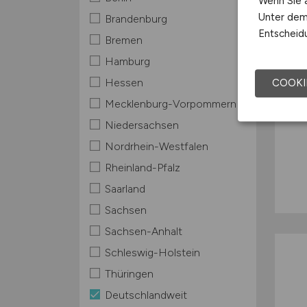
Wenn Sie a
Unter dem 
Brandenburg
Entscheidu
Bremen
Hamburg
Hessen
COOKI
Mecklenburg-Vorpommern
Niedersachsen
Nordrhein-Westfalen
Rheinland-Pfalz
Saarland
Sachsen
Sachsen-Anhalt
Schleswig-Holstein
Thüringen
Deutschlandweit