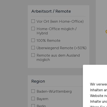
Arbeitsort / Remote
Vor Ort (kein Home-Office)
Home-Office möglich /
Hybrid
100% Remote
Überwiegend Remote (>50%)
Remote aus dem Ausland
möglich
Region
Wir verwe
Inhalten a
Baden-Württemberg
Website n
Bayern
Inhalte u
Berlin