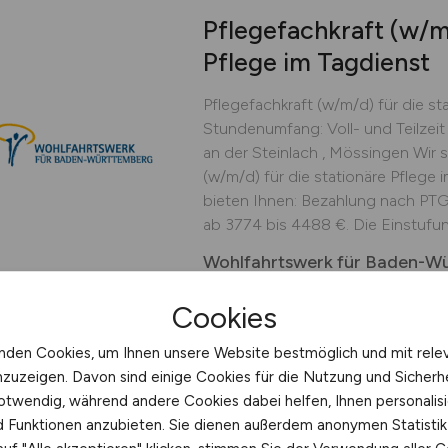
Pflegefachkraft
(w/m
Pflege im Tagdienst
Pflegefachkraft (w/m/d) für die st
Stundenumfang: Voll- und Teilzeit 
an der Steinlach , Mössingen Wir 
(w/m/d) für die stationäre Pflege im
bieten Ihnen: Bezahlung nach PTG
ab 3774 bis 4488 €. Die Einstufung
Wohlfahrtswerk für Baden-W
heute
Mössingen
Cookies
nden Cookies, um Ihnen unsere Website bestmöglich und mit rele
nzuzeigen. Davon sind einige Cookies für die Nutzung und Sicherh
otwendig, während andere Cookies dabei helfen, Ihnen personalisi
Servicetechniker
(m/
nd Funktionen anzubieten. Sie dienen außerdem anonymen Statisti