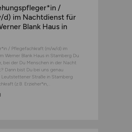
iehungspfleger*in /
/d)
im Nachtdienst für
erner Blank Haus in
r*in / Pflegefachkraft (m/w/d) im
m Werner Blank Haus in Starnberg Du
e, bei der Du Menschen in der Nacht
t? Dann bist Du bei uns genau
r Leutstettener Straße in Starnberg
aft (z.B. Erzieher*in,...
H