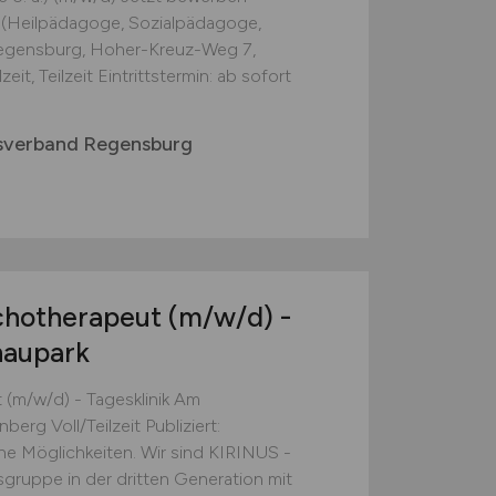
n (Heilpädagoge, Sozialpädagoge,
Regensburg, Hoher-Kreuz-Weg 7,
t, Teilzeit Eintrittstermin: ab sofort
isverband Regensburg
chotherapeut
(m/w/d)
-
naupark
(m/w/d) - Tagesklinik Am
rg Voll/Teilzeit Publiziert:
he Möglichkeiten. Wir sind KIRINUS -
gruppe in der dritten Generation mit