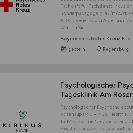
Fachkraft für Fachdienst Inklusio
Sonderpädagoge o. ä.) (m/w/d) 
93055 Regensburg Abteilung: Vollzei
Werden Sie...
Bayerisches Rotes Kreuz Kre
gestern
Regensburg
Psychologischer Psy
Tagesklinik Am Rose
Psychologischer Psychotherapeut 
Rosenaupark KIRINUS Health Nürnbe
18.12.2025 Eine Gruppe. Unendlic
Eine familiengeführte Gesundheits