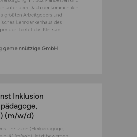
versorgung mit 562 Planbetten und
ten unter dem Dach der kommunalen
s größten Arbeitgebers und
misches Lehrkrankenhaus des
pendorf bietet das Klinikum
rg gemeinnützige GmbH
nst Inklusion
lpädagoge,
.)
(m/w/d)
nst Inklusion (Heilpädagoge,
o. ä.) (m/w/d) Jetzt bewerben