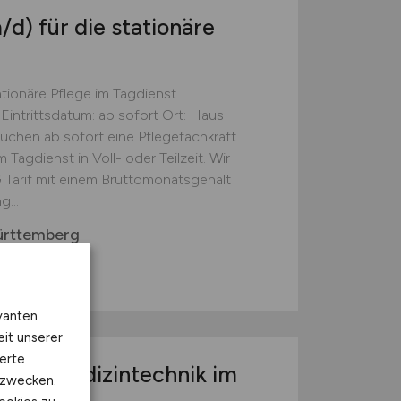
/d)
für die stationäre
ationäre Pflege im Tagdienst
Eintrittsdatum: ab sofort Ort: Haus
suchen ab sofort eine Pflegefachkraft
 Tagdienst in Voll- oder Teilzeit. Wir
 Tarif mit einem Bruttomonatsgehalt
...
ürttemberg
vanten
eit unserer
erte
w/d)
Medizintechnik im
kzwecken.