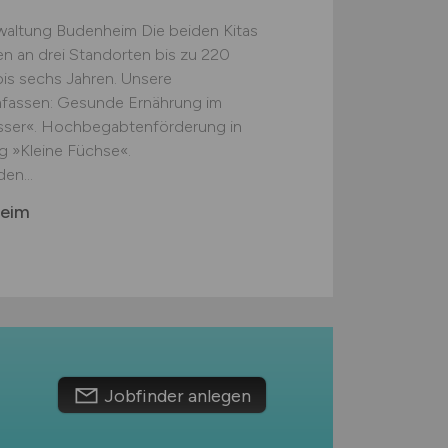
altung Budenheim Die beiden Kitas
 an drei Standorten bis zu 220
bis sechs Jahren. Unsere
fassen: Gesunde Ernährung im
besser«. Hochbegabtenförderung in
g »Kleine Füchse«.
en...
heim
Jobfinder anlegen