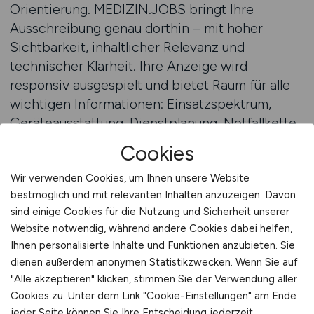
Orientierung. MEDIZIN.JOBS bringt Ihre
Ausschreibung genau dorthin – mit hoher
Sichtbarkeit, inhaltlicher Relevanz und
technischer Klarheit. Ihre Anzeige wird
responsiv ausgespielt und bietet Raum für alle
wichtigen Informationen: Einsatzspektrum,
Geräteausstattung, Dienstplanung, Notfallkette,
Supervision und Fortbildungsmöglichkeiten. Ob
Cookies
Sie für einen zentralen OP, eine spezialisierte
Anästhesieeinheit oder ein Intensivzentrum
Wir verwenden Cookies, um Ihnen unsere Website
bestmöglich und mit relevanten Inhalten anzuzeigen. Davon
suchen – mit MEDIZIN.JOBS erreichen Sie ATA,
sind einige Cookies für die Nutzung und Sicherheit unserer
die sich beruflich weiterentwickeln wollen und
Website notwendig, während andere Cookies dabei helfen,
echte Qualität erwarten.
Ihnen personalisierte Inhalte und Funktionen anzubieten. Sie
dienen außerdem anonymen Statistikzwecken. Wenn Sie auf
Beratung anfordern
"Alle akzeptieren" klicken, stimmen Sie der Verwendung aller
Cookies zu. Unter dem Link "Cookie-Einstellungen" am Ende
Anästhesietechnisches Personal
jeder Seite können Sie Ihre Entscheidung jederzeit