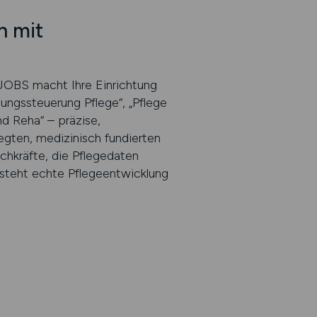
n mit
N.JOBS macht Ihre Einrichtung
gungssteuerung Pflege“, „Pflege
nd Reha“ – präzise,
egten, medizinisch fundierten
chkräfte, die Pflegedaten
ntsteht echte Pflegeentwicklung