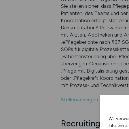
Sie stellen sicher, dass Pfleg
Patienten, des Teams und der 
Koordination erfolgt: stationär
Dokumentation? Relevante Inha
mit Ärzten, Apotheken und Ang
„ePflegeberichte nach §37 SGB
SOPs für digitale Prozesskette
„Patientensteuerung über Pfl
überzeugen. Genauso entscheide
„Pflege mit Digitalisierung ge
oder „Pflegekraft Koordination
mit Prozess- und Technikverst
Stellenanzeigen auf MEDIZI
Wir verwe
Recruiting für di
Inhalten a