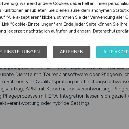
otwendig, während andere Cookies dabei helfen, Ihnen personalisi
ieren
nd Funktionen anzubieten. Sie dienen außerdem anonymen Statisti
erlangt Überblick – und MEDIZIN.JOBS liefert die passen
uf "Alle akzeptieren" klicken, stimmen Sie der Verwendung aller C
s pflegerischen, administrativen und digitalen Bereichen
Link "Cookie-Einstellungen" am Ende jeder Seite können Sie Ihre
ausgespielt, semantisch präzise in die Cluster „Pflegekoor
ng jederzeit nachträglich aufrufen und ändern.
Datenschutzerklä
-IT“, „Pflegeprozesssteuerung“, „Pflegewissenschaft“ und 
erten Jobdaten versehen. Über das Echtzeit-Dashboard er
E-EINSTELLUNGEN
ABLEHNEN
ALLE AKZEP
g, Berufsgruppenzugriff, Conversion und Qualifikationsniv
ngskompetenz, pflegerischem Hintergrund, Akademisierung
rs geeignet für Kliniken mit ePflege-Systemen, Rehazent
ulante Dienste mit Tourenplansoftware oder Pflegeeinric
m Rahmen von Qualitätsprüfung und Leistungsnachweisen
ngsauftrag, APN mit Koordinationsverantwortung, Pflegee
 Pflegeprozesse mit EFA-Integration lassen sich gezielt
ojektverantwortung oder hybride Settings.