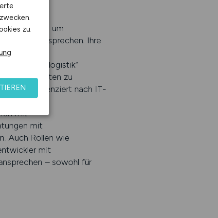
erte
kzwecken.
de Systematik, um
ookies zu.
 gezielt anzusprechen. Ihre
dination“,
rung
„Versorgungslogistik“
halten Sie Daten zu
TIEREN
eau – differenziert nach IT-
sgrad oder
ren mit
htungen mit
. Auch Rollen wie
ntwickler mit
 ansprechen – sowohl für