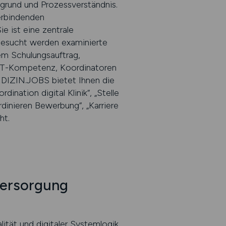
grund und Prozessverständnis.
erbindenden
e ist eine zentrale
 Gesucht werden examinierte
lem Schulungsauftrag,
t IT-Kompetenz, Koordinatoren
MEDIZIN.JOBS bietet Ihnen die
nation digital Klinik“, „Stelle
rdinieren Bewerbung“, „Karriere
ht.
 Versorgung
ität und digitaler Systemlogik.