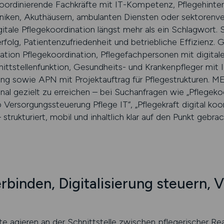
oordinierende Fachkräfte mit IT-Kompetenz, Pflegehinter
liniken, Akuthäusern, ambulanten Diensten oder sektorenv
tale Pflegekoordination längst mehr als ein Schlagwort. Si
rfolg, Patientenzufriedenheit und betriebliche Effizienz.
kation Pflegekoordination, Pflegefachpersonen mit digita
nittstellenfunktion, Gesundheits- und Krankenpfleger mi
ung sowie APN mit Projektauftrag für Pflegestrukturen. 
l gezielt zu erreichen – bei Suchanfragen wie „Pflegekoordi
 Versorgungssteuerung Pflege IT“, „Pflegekraft digital koo
trukturiert, mobil und inhaltlich klar auf den Punkt gebrac
rbinden, Digitalisierung steuern,
e agieren an der Schnittstelle zwischen pflegerischer Real