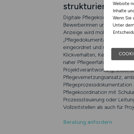
Website n
strukturiert realis
Inhalte u
Digitale Pflegekoordination v
Wenn Sie a
Bewerberinnen und Bewerber au
Unter dem 
Anzeige wird mobil priorisiert 
Entscheidu
„Pflegedokumentation“, „Pflege
eingeordnet und mit strukturi
COOKI
Klickverhalten, Keyword-Wirkun
naher Pflegeerfahrung, Leitu
Projektverantwortung. Besonde
Pflegevernetzungsansatz, amb
Pflegeprozessdokumentation i
Pflegekoordination mit Schulu
Prozesssteuerung oder Leitung
Vollzeitstellen als auch für Pr
Beratung anfordern