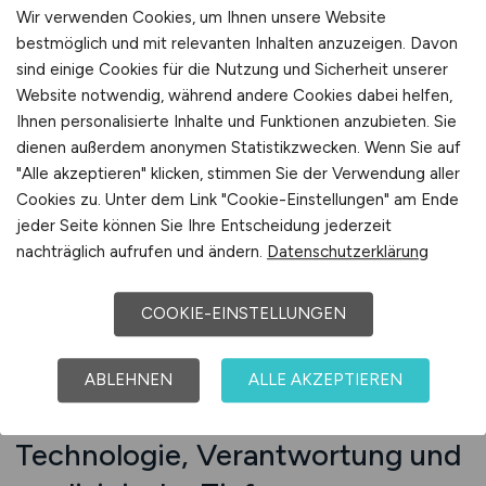
wollen. Stellen Sie dar, ob eigene
Wir verwenden Cookies, um Ihnen unsere Website
Spezialsprechstunden möglich sind (z. B.
bestmöglich und mit relevanten Inhalten anzuzeigen. Davon
Asthma, Tumor, Weaning), wie die
sind einige Cookies für die Nutzung und Sicherheit unserer
Zusammenarbeit mit Pflege und
Website notwendig, während andere Cookies dabei helfen,
Atmungstherapie erfolgt, ob konsiliarisch
Ihnen personalisierte Inhalte und Funktionen anzubieten. Sie
gearbeitet wird und ob eigene klinische
dienen außerdem anonymen Statistikzwecken. Wenn Sie auf
"Alle akzeptieren" klicken, stimmen Sie der Verwendung aller
Projekte oder Studien unterstützt werden. Ihre
Cookies zu. Unter dem Link "Cookie-Einstellungen" am Ende
Anzeige zeigt: Pneumologie bei Ihnen ist kein
jeder Seite können Sie Ihre Entscheidung jederzeit
Nebenschauplatz – sondern ein stabil
nachträglich aufrufen und ändern.
Datenschutzerklärung
integrierter Bestandteil einer
zukunftsorientierten Klinikstruktur.
COOKIE-EINSTELLUNGEN
Beratung anfordern
ABLEHNEN
ALLE AKZEPTIEREN
Langfristige Bindung durch
Technologie, Verantwortung und