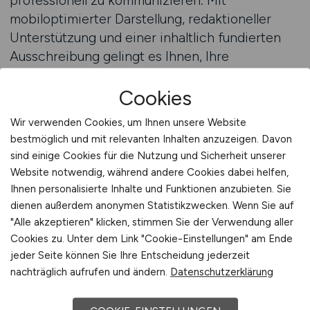
professionell zu kommunizieren. Mit
mobiloptimierter Darstellung, redaktioneller
Unterstützung und einer inhaltlich fundierten
Ausschreibung gelingt es Ihnen, Ihre
Arbeitgebermarke im intensivmedizinischen
Cookies
Segment zu positionieren. Ob High-Care-
Einheit, Weaning-Station oder spezialisierte
Wir verwenden Cookies, um Ihnen unsere Website
Neuro-Intensivmedizin – wir machen Ihre
bestmöglich und mit relevanten Inhalten anzuzeigen. Davon
Einrichtung dort sichtbar, wo
sind einige Cookies für die Nutzung und Sicherheit unserer
Intensivpflegekräfte und Ärzteteams konkrete
Website notwendig, während andere Cookies dabei helfen,
berufliche Perspektiven suchen. Das schafft
Ihnen personalisierte Inhalte und Funktionen anzubieten. Sie
Vertrauen, verbessert die Bewerbungsquote
dienen außerdem anonymen Statistikzwecken. Wenn Sie auf
"Alle akzeptieren" klicken, stimmen Sie der Verwendung aller
und unterstützt Sie dabei, auch
Cookies zu. Unter dem Link "Cookie-Einstellungen" am Ende
hochspezialisierte Positionen effizient zu
jeder Seite können Sie Ihre Entscheidung jederzeit
besetzen.
nachträglich aufrufen und ändern.
Datenschutzerklärung
Beratung anfordern