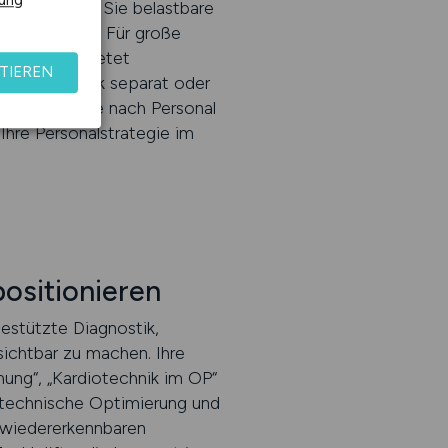
rung
urch erhalten Sie belastbare
-Performance. Für große
bteilungen bietet
TIEREN
 und Technik separat oder
bei der Suche nach Personal
Ihre Personalstrategie im
positionieren
estützte Diagnostik,
sichtbar zu machen. Ihre
hung“, „Kardiotechnik im OP“
, technische Optimierung und
er wiedererkennbaren