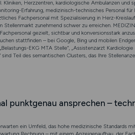
. Kliniken, Herzzentren, kardiologische Ambulanzen und sp
nitoring-Erfahrung, medizinisch-technisches Personal f
ztliches Fachpersonal mit Spezialisierung in Herz-Kreisla
em Stellenmarkt zunehmend schwer zu erreichen. MEDIZIN
 Fachpersonal gezielt, sichtbar und konversionsstark anzu
Suchen stattfinden – bei Google, Bing und mobilen Endger
, „Belastungs-EKG MTA Stelle“, „Assistenzarzt Kardiologie
“ sind Teil des semantischen Clusters, das Ihre Stellenanz
al punktgenau ansprechen – techn
erwarten ein Umfeld, das hohe medizinische Standards mit 
wartung Rechnung – mit einem Anzeigenaufbau, der Fachl