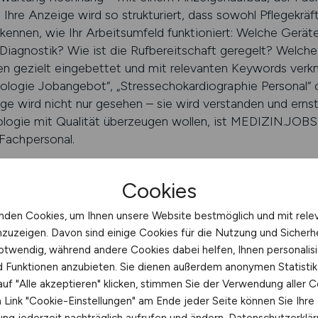
Ihre Anzeige wird so strukturiert, dass sowohl Pflegekräft
rkennen, wie Ihr Arbeitsumfeld funktioniert: Welche Gerät
e Diagnostik? Wie ist die Rufbereitschaft geregelt? Welch
en gezielt eingebettet und mit relevanten Keywords verk
ologie Jobangebot“, „Stressechokardiographie Personal“
zeige wird nicht nur gesehen – sie wird verstanden und er
iologie mit Qualität überzeugen wollen, ist MEDIZIN.JOBS
Fachpersonal.
N.JOBS schalten
Cookies
nden Cookies, um Ihnen unsere Website bestmöglich und mit rele
icherheit für Kliniken mit kardiol
nzuzeigen. Davon sind einige Cookies für die Nutzung und Sicherh
otwendig, während andere Cookies dabei helfen, Ihnen personalisi
nd Funktionen anzubieten. Sie dienen außerdem anonymen Statisti
uf "Alle akzeptieren" klicken, stimmen Sie der Verwendung aller C
len Planung und Präzision – auch beim Recruiting. MEDIZI
Link "Cookie-Einstellungen" am Ende jeder Seite können Sie Ihre
 der Sie Ihre Personalgewinnung gezielt steuern können. 