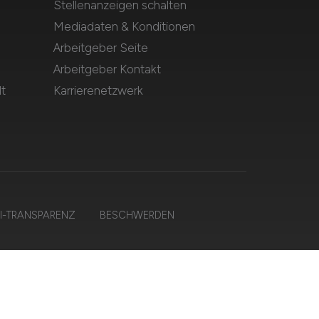
Stellenanzeigen schalten
Mediadaten & Konditionen
Arbeitgeber Seite
Arbeitgeber Kontakt
t
Karrierenetzwerk
I-TRANSPARENZ
BESCHWERDEN
en.