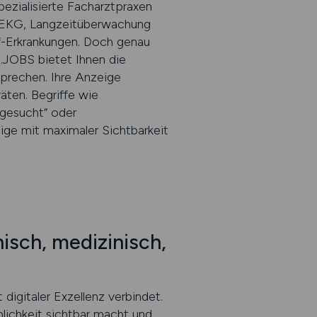
ezialisierte Facharztpraxen
ür EKG, Langzeitüberwachung
uf-Erkrankungen. Doch genau
.JOBS bietet Ihnen die
sprechen. Ihre Anzeige
äten. Begriffe wie
 gesucht“ oder
eige mit maximaler Sichtbarkeit
isch, medizinisch,
digitaler Exzellenz verbindet.
ichkeit sichtbar macht und