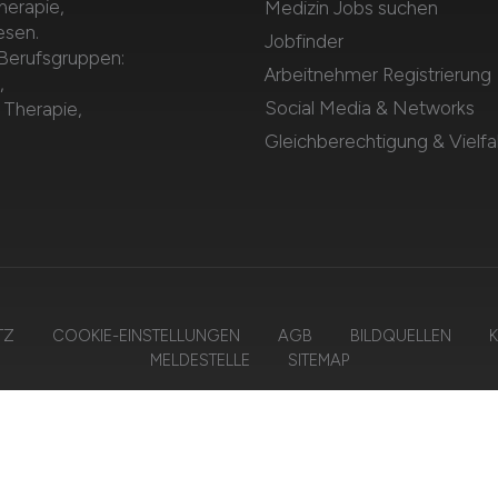
herapie,
Medizin Jobs suchen
esen.
Jobfinder
 Berufsgruppen:
Arbeitnehmer Registrierung
,
Social Media & Networks
 Therapie,
Gleichberechtigung & Vielfal
TZ
COOKIE-EINSTELLUNGEN
AGB
BILDQUELLEN
K
MELDESTELLE
SITEMAP
2026 MEDIZIN.JOBS – ZIEGELER MEDIEN GMBH • Alle Rechte vorbehalt