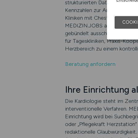
Entscheidu
strukturierten Daten versehen,
Kennzahlen zur Anzeigeleistun
Kliniken mit Chest Pain Units
COOKI
MEDIZIN.JOBS auch modular au
gebündelt ausschreiben können
für Tageskliniken, Praxis-Koo
Herzbereich zu einem kontroll
Beratung anfordern
Ihre Einrichtung 
Die Kardiologie steht im Zent
interventionelle Verfahren. ME
Einrichtung wird bei Suchbegri
oder „Pflegekraft Herzstation
redaktionelle Glaubwürdigkeit. 