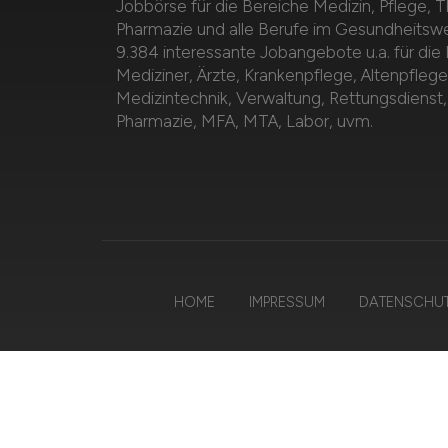
Jobbörse für die Bereiche Medizin, Pflege, T
Pharmazie und alle Berufe im Gesundheitsw
9.384 interessante Jobangebote u.a. für die
Mediziner, Ärzte, Krankenpflege, Altenpflege
Medizintechnik, Verwaltung, Rettungsdienst,
Pharmazie, MFA, MTA, Labor, uvm.
HOME
IMPRESSUM
DATENSCHU
© 