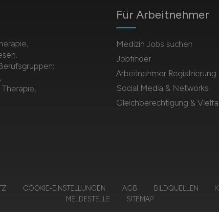
Für Arbeitnehmer
herapie,
Medizin Jobs suchen
esen.
Jobfinder
 Berufsgruppen:
Arbeitnehmer Registrierung
,
Social Media & Networks
 Therapie,
Gleichberechtigung & Vielfal
TZ
COOKIE-EINSTELLUNGEN
AGB
BILDQUELLEN
K
MELDESTELLE
SITEMAP