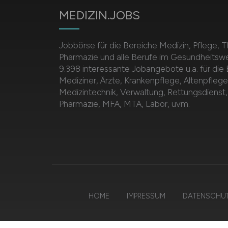
MEDIZIN.JOBS
Jobbörse für die Bereiche Medizin, Pflege, T
Pharmazie und alle Berufe im Gesundheitsw
9.398 interessante Jobangebote u.a. für die
Mediziner, Ärzte, Krankenpflege, Altenpflege
Medizintechnik, Verwaltung, Rettungsdienst,
Pharmazie, MFA, MTA, Labor, uvm.
HOME
IMPRESSUM
DATENSCHU