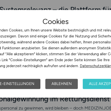
 Systemrelevanz – die Plattform fü
Cookies
kunde entscheidend – nicht nur im Einsatz, sondern auch 
nden Cookies, um Ihnen unsere Website bestmöglich und mit rele
iting-Ökosystem, das in Echtzeit funktioniert: Mobil opt
nzuzeigen. Davon sind einige Cookies für die Nutzung und Sicherh
hrer Vakanzen zugeschnitten. Dabei wird Ihre Anzeige nicht 
otwendig, während andere Cookies dabei helfen, Ihnen personalisi
gewertet. Über integrierte Analysefunktionen erfahren Si
nd Funktionen anzubieten. Sie dienen außerdem anonymen Statisti
sprechend nachsteuern. Für Entscheider in Klinik, öffentl
uf "Alle akzeptieren" klicken, stimmen Sie der Verwendung aller C
t MEDIZIN.JOBS damit ein präzises Steuerungsinstrument 
Link "Cookie-Einstellungen" am Ende jeder Seite können Sie Ihre
Bereich.
ng jederzeit nachträglich aufrufen und ändern.
Datenschutzerklä
E-EINSTELLUNGEN
ABLEHNEN
ALLE AKZEP
onalgewinnung im Rettungsdienst 
spersonal zu gewinnen, wird bleiben – doch MEDIZIN.JOBS