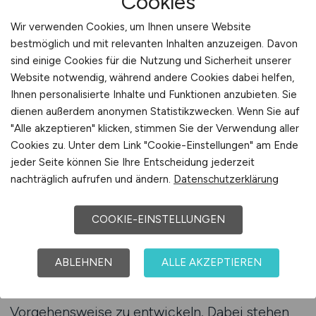
Cookies
Rahmenbedingungen machen jede
Personalsuche einzigartig. Viele Arbeitgeber
Wir verwenden Cookies, um Ihnen unsere Website
stehen dabei vor der Herausforderung, ihre
bestmöglich und mit relevanten Inhalten anzuzeigen. Davon
sind einige Cookies für die Nutzung und Sicherheit unserer
Erwartungen realistisch einzuschätzen und die
Website notwendig, während andere Cookies dabei helfen,
richtigen Schritte zur Veröffentlichung ihrer
Ihnen personalisierte Inhalte und Funktionen anzubieten. Sie
Stellenanzeigen zu wählen. Eine fundierte
dienen außerdem anonymen Statistikzwecken. Wenn Sie auf
Beratung kann dabei helfen, Klarheit zu
"Alle akzeptieren" klicken, stimmen Sie der Verwendung aller
schaffen und gezielte Entscheidungen zu
Cookies zu. Unter dem Link "Cookie-Einstellungen" am Ende
treffen.
jeder Seite können Sie Ihre Entscheidung jederzeit
nachträglich aufrufen und ändern.
Datenschutzerklärung
MEDIZIN.JOBS bietet Arbeitgebern die
Möglichkeit, sich rund um das Thema
COOKIE-EINSTELLUNGEN
Stellenanzeigen und Fachpersonal-Suche
beraten zu lassen. Ziel ist es, die individuelle
ABLEHNEN
ALLE AKZEPTIEREN
Ausgangslage der jeweiligen Einrichtung zu
verstehen und darauf aufbauend eine sinnvolle
Vorgehensweise zu entwickeln. Dabei stehen