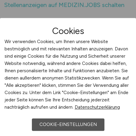
Stellenanzeigen auf MEDIZIN.JOBS schalten
MEDIZIN.JOBS Beratung zur
Cookies
Anzeigenplatzierung
Wir verwenden Cookies, um Ihnen unsere Website
Die erfolgreiche Platzierung medizinischer
bestmöglich und mit relevanten Inhalten anzuzeigen. Davon
Jobanzeigen hängt von zahlreichen Faktoren
sind einige Cookies für die Nutzung und Sicherheit unserer
ab. Fachrichtung, Standort,
Website notwendig, während andere Cookies dabei helfen,
Wettbewerbssituation und interne
Ihnen personalisierte Inhalte und Funktionen anzubieten. Sie
Rahmenbedingungen beeinflussen maßgeblich,
dienen außerdem anonymen Statistikzwecken. Wenn Sie auf
wie gut eine Anzeige wahrgenommen wird.
"Alle akzeptieren" klicken, stimmen Sie der Verwendung aller
Viele medizinische Arbeitgeber stehen dabei
Cookies zu. Unter dem Link "Cookie-Einstellungen" am Ende
jeder Seite können Sie Ihre Entscheidung jederzeit
vor der Herausforderung, ihre Personalsuche
nachträglich aufrufen und ändern.
Datenschutzerklärung
realistisch einzuschätzen und die richtigen
Entscheidungen zu treffen. Eine fundierte
COOKIE-EINSTELLUNGEN
Beratung kann helfen, diese Komplexität zu
reduzieren und klare Prioritäten zu setzen.