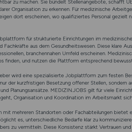
chtbar zu machen. Sie bündelt Stellenangebote, schafft Üb
klarer Organisation zu erkennen. Für medizinische Arbeitg
eigen dort erscheinen, wo qualifiziertes Personal gezielt n
lattform für strukturierte Einrichtungen im medizinische
 Fachkräfte aus dem Gesundheitswesen. Diese klare Ausr
essionellen, branchennahen Umfeld erscheinen. Medizinisc
obs finden, und nutzen die Plattform entsprechend bewuss
eber wird eine spezialisierte Jobplattform zum festen Best
t nur der kurzfristigen Besetzung offener Stellen, sondern 
n und Planungsansätze. MEDIZIN.JOBS gilt für viele Einricht
geht, Organisation und Koordination im Arbeitsmarkt sic
n mit mehreren Standorten oder Fachabteilungen bietet ei
öglicht es, unterschiedliche Bedarfe klar zu kommunizieren
ebers zu vermitteln. Diese Konsistenz stärkt Vertrauen und 