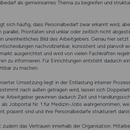
bedarf als gemeinsames Thema zu begreifen und struktur
igt sich häufig, dass Personalbedarf zwar erkannt wird, ab
 parallel, Prioritäten sind unklar oder zeitlich nicht abge
n uneinheitliches Bild des Arbeitgebers. Genau hier setz
entscheidungen nachvollziehbar, konsistent und planvoll w
markt ausgerichtet und wird von vielen Fachkräften regel
uren zu informieren. Für Einrichtungen entsteht dadurch e
chtbar zu machen.
inierter Umsetzung liegt in der Entlastung interner Proze
timmt nach außen getragen wird, lassen sich Doppelarbe
che Arbeitgeber gewinnen dadurch Zeit und Handlungssic
ls Jobportal Nr. 1 für Medizin-Jobs wahrgenommen, wei
ent präsent sind und ihre Personalbedarfe strukturiert darst
 zudem das Vertrauen innerhalb der Organisation. Mitarbei