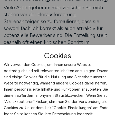
Viele Arbeitgeber im medizinischen Bereich
stehen vor der Herausforderung,
Stellenanzeigen so zu formulieren, dass sie
sowohl fachlich korrekt als auch attraktiv für
potenzielle Bewerber sind. Die Erstellung stellt
deshalb oft einen kritischen Schritt im
Recruiting-Prozess dar. Fachkräfte lesen nicht
Cookies
nur, was eine Stelle beinhaltet, sondern auch,
wie professionell ein Arbeitgeber auftritt. Jede
Wir verwenden Cookies, um Ihnen unsere Website
Formulierung, jeder beschriebene Arbeitsablauf
bestmöglich und mit relevanten Inhalten anzuzeigen. Davon
und jede Darstellung des Arbeitsumfeldes trägt
sind einige Cookies für die Nutzung und Sicherheit unserer
zur Wahrnehmung bei. Arbeitgeber, die
Website notwendig, während andere Cookies dabei helfen,
Ihnen personalisierte Inhalte und Funktionen anzubieten. Sie
Unterstützung bei der Erstellung ihrer Anzeigen
dienen außerdem anonymen Statistikzwecken. Wenn Sie auf
in Anspruch nehmen möchten, profitieren
"Alle akzeptieren" klicken, stimmen Sie der Verwendung aller
besonders von einem Umfeld, das auf
Cookies zu. Unter dem Link "Cookie-Einstellungen" am Ende
medizinische Berufe spezialisiert ist. Ein
jeder Seite können Sie Ihre Entscheidung jederzeit