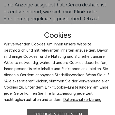
eine Anzeige ausgelöst hat. Genau deshalb ist
es entscheidend, wie sich eine Klinik oder
Einrichtung regelmäßig präsentiert. Ob auf
Social Media, auf der eigenen Karriereseite oder
auf einer spezialisierten Medizin Jobbörse – die
Cookies
Botschaft muss stimmen. MEDIZIN.JOBS macht
Wir verwenden Cookies, um Ihnen unsere Website
diese Botschaft sichtbar. Jede Veröffentlichung
bestmöglich und mit relevanten Inhalten anzuzeigen. Davon
ist mehr als eine Anzeige – sie ist ein Teil Ihrer
sind einige Cookies für die Nutzung und Sicherheit unserer
Außenwirkung. Sie zeigt, wie modern,
Website notwendig, während andere Cookies dabei helfen,
strukturiert und glaubwürdig Ihre Einrichtung
Ihnen personalisierte Inhalte und Funktionen anzubieten. Sie
auftritt. Durch die Spezialisierung auf
dienen außerdem anonymen Statistikzwecken. Wenn Sie auf
medizinische Berufe entsteht ein Umfeld, das
"Alle akzeptieren" klicken, stimmen Sie der Verwendung aller
Ihre Aussage stärkt. Bewerbende erkennen
Cookies zu. Unter dem Link "Cookie-Einstellungen" am Ende
jeder Seite können Sie Ihre Entscheidung jederzeit
sofort: Hier spricht jemand aus der Praxis – und
nachträglich aufrufen und ändern.
Datenschutzerklärung
nicht aus der Marketingabteilung. Diese
Authentizität ist es, die den Unterschied macht.
COOKIE-EINSTELLUNGEN