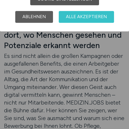
Beratung anfordern
ABLEHNEN
ALLE AKZEPTIEREN
Arbeitgebermarken entstehen
dort, wo Menschen gesehen und
Potenziale erkannt werden
Es sind nicht allein die großen Kampagnen oder
ausgefallenen Benefits, die einen Arbeitgeber
im Gesundheitswesen auszeichnen. Es ist der
Alltag, die Art der Kommunikation und der
Umgang miteinander. Wer diesen Geist auch
digital vermitteln kann, gewinnt Menschen –
nicht nur Mitarbeitende. MEDIZIN.JOBS bietet
die Bühne dafür. Hier können Sie zeigen, wer
Sie sind, was Sie ausmacht und warum sich eine
Bewerbung bei Ihnen lohnt. Ob Pflege,