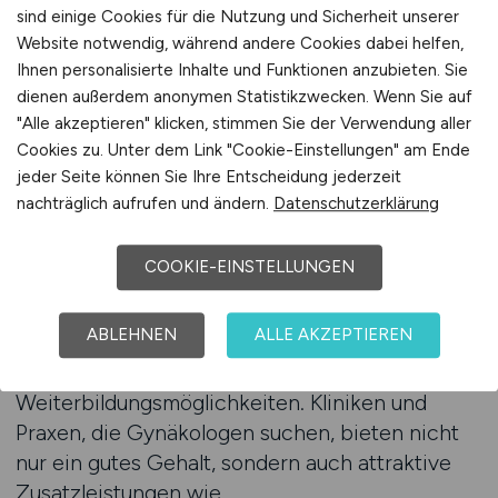
wichtig, in einem Arbeitsumfeld tätig zu
sind einige Cookies für die Nutzung und Sicherheit unserer
werden, das deine berufliche und persönliche
Website notwendig, während andere Cookies dabei helfen,
Entwicklung fördert. MEDIZIN.JOBS hilft dir,
Ihnen personalisierte Inhalte und Funktionen anzubieten. Sie
dienen außerdem anonymen Statistikzwecken. Wenn Sie auf
Gynäkologe Stellenangebote zu finden, die
"Alle akzeptieren" klicken, stimmen Sie der Verwendung aller
sowohl deine fachlichen Anforderungen als
Cookies zu. Unter dem Link "Cookie-Einstellungen" am Ende
auch deine langfristigen Karriereziele
jeder Seite können Sie Ihre Entscheidung jederzeit
unterstützen. Unsere Plattform bietet dir eine
nachträglich aufrufen und ändern.
Datenschutzerklärung
benutzerfreundliche Suchmaske, mit der du
gezielt nach Gynäkologe Stellenangeboten
COOKIE-EINSTELLUNGEN
suchen kannst, die deinen Präferenzen
entsprechen. Du kannst nach verschiedenen
ABLEHNEN
ALLE AKZEPTIEREN
Kriterien filtern, wie Arbeitsort, Gehalt,
Arbeitszeitmodell und
Weiterbildungsmöglichkeiten. Kliniken und
Praxen, die Gynäkologen suchen, bieten nicht
nur ein gutes Gehalt, sondern auch attraktive
Zusatzleistungen wie