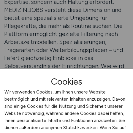
Expertise, sondern auch Haltung erfordert.
MEDIZIN.JOBS versteht diese Dimension und
bietet eine spezialisierte Umgebung für
Pflegekräfte, die mehr als Routine suchen. Die
Plattform ermöglicht gezielte Filterung nach
Arbeitszeitmodellen, Spezialisierungen,
Trägerarten oder Weiterbildungspfaden – und
liefert gleichzeitig Einblicke in das
Selbstverständnis der Einrichtungen. Wie wird
Sterbebegleitung verstanden? Gibt es
Cookies
spirituelle Angebote? Wie sind Teams
organisiert? Werden Angehörige eingebunden?
Wir verwenden Cookies, um Ihnen unsere Website
Pflegekräfte erhalten so einen Eindruck vom
bestmöglich und mit relevanten Inhalten anzuzeigen. Davon
kulturellen und pflegeethischen Profil des
sind einige Cookies für die Nutzung und Sicherheit unserer
Arbeitgebers. Für viele ist das entscheidend:
Website notwendig, während andere Cookies dabei helfen,
Ihnen personalisierte Inhalte und Funktionen anzubieten. Sie
nicht nur zu wissen, wo man arbeitet – sondern
dienen außerdem anonymen Statistikzwecken. Wenn Sie auf
auch, wie. MEDIZIN.JOBS verbindet