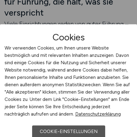
für Führung, die hält, was sie
verspricht
Viele Einrichtungen reden von guter Führung –
aber handeln nicht danach. MEDIZIN.JOBS
Cookies
zeigt dir, wo Führung zur Struktur gehört, nicht
zur Glückssache. Du findest Informationen über
Wir verwenden Cookies, um Ihnen unsere Website
bestmöglich und mit relevanten Inhalten anzuzeigen. Davon
Führungsinstrumente wie Zielvereinbarungen,
sind einige Cookies für die Nutzung und Sicherheit unserer
Entwicklungsgespräche, Konfliktmoderation,
Website notwendig, während andere Cookies dabei helfen,
Supervision und Entscheidungsbegleitung. Auch
Ihnen personalisierte Inhalte und Funktionen anzubieten. Sie
Angaben zur Kommunikation zwischen Leitung
dienen außerdem anonymen Statistikzwecken. Wenn Sie auf
und Teams, zur Präsenz auf Station, zur
"Alle akzeptieren" klicken, stimmen Sie der Verwendung aller
strukturellen Rückmeldung aus dem
Cookies zu. Unter dem Link "Cookie-Einstellungen" am Ende
Arbeitsalltag und zur Haltung gegenüber
jeder Seite können Sie Ihre Entscheidung jederzeit
Verantwortungskultur fließen in unsere
nachträglich aufrufen und ändern.
Datenschutzerklärung
Darstellung ein. Besonders wichtig: Ist Führung
ein integrativer Bestandteil der Klinikstrategie –
COOKIE-EINSTELLUNGEN