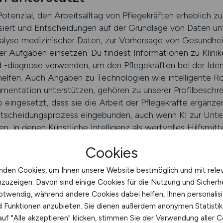
Potenzial, den Arbeitsalltag von Pflegekräften erheblich zu
siert und Entscheidungen auf der Grundlage von Daten u
 Analyse medizinischer Daten, zur Vorhersage von Gesundhe
er Aufgaben einsetzen. Du findest Informationen zu Klinik
-diagnose verwenden, um den Pflegekräften bei der Ident
helfen. Auch Angaben zu Technologien wie intelligente Ro
entation unterstützen, gehören zu unserer Profilbeschre
eingesetzt, dass sie die Arbeit der Pflegekräfte ergänze
Entscheidungsprozess eingebunden, auch wenn KI zur Unte
n, in denen Künstliche Intelligenz als wertvolles Hilfsmit
 effizient und präzise zu erledigen.
Cookies
N.JOBS finden
nden Cookies, um Ihnen unsere Website bestmöglich und mit rele
nzuzeigen. Davon sind einige Cookies für die Nutzung und Sicherh
otwendig, während andere Cookies dabei helfen, Ihnen personalisi
in Zugang zu Kliniken mit innovat
nd Funktionen anzubieten. Sie dienen außerdem anonymen Statisti
uf "Alle akzeptieren" klicken, stimmen Sie der Verwendung aller C