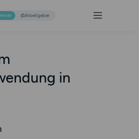
ehmer
Arbeitgeber
im
wendung in
m