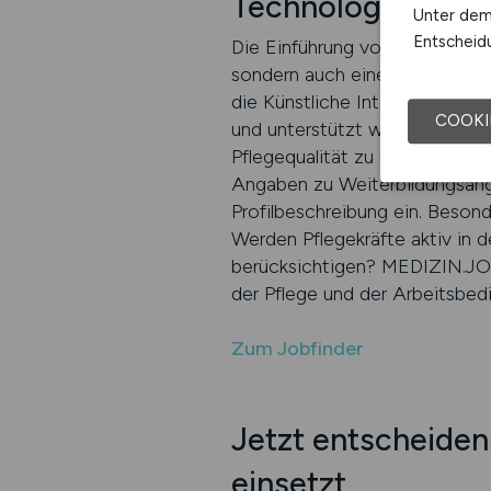
Technologie
Unter dem 
Entscheidu
Die Einführung von Künstlicher
sondern auch eine Kultur des k
die Künstliche Intelligenz akti
COOKI
und unterstützt werden. Du fi
Pflegequalität zu erhöhen, di
Angaben zu Weiterbildungsang
Profilbeschreibung ein. Besonde
Werden Pflegekräfte aktiv in 
berücksichtigen? MEDIZIN.JOBS 
der Pflege und der Arbeitsbed
Zum Jobfinder
Jetzt entscheiden 
einsetzt