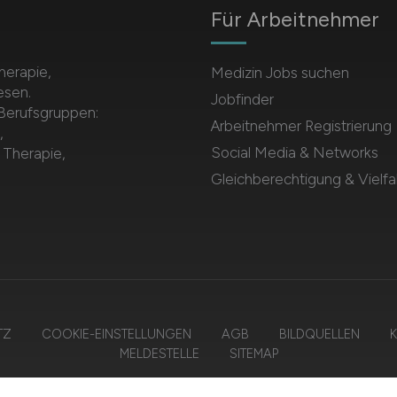
Für Arbeitnehmer
herapie,
Medizin Jobs suchen
esen.
Jobfinder
 Berufsgruppen:
Arbeitnehmer Registrierung
,
Social Media & Networks
 Therapie,
Gleichberechtigung & Vielfal
TZ
COOKIE-EINSTELLUNGEN
AGB
BILDQUELLEN
K
MELDESTELLE
SITEMAP