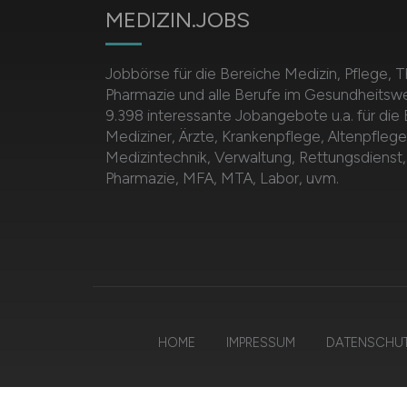
MEDIZIN.JOBS
Jobbörse für die Bereiche Medizin, Pflege, T
Pharmazie und alle Berufe im Gesundheitsw
9.398 interessante Jobangebote u.a. für die
Mediziner, Ärzte, Krankenpflege, Altenpflege
Medizintechnik, Verwaltung, Rettungsdienst,
Pharmazie, MFA, MTA, Labor, uvm.
HOME
IMPRESSUM
DATENSCHU