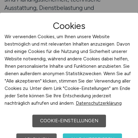
Ausstattung, Dienstbelastung und
interdisziplinäre Einbindung zentrale Faktoren.
Cookies
Genau diese Aspekte müssen bereits im Vorfeld
einer Bewerbung erkennbar sein. Moderne
Wir verwenden Cookies, um Ihnen unsere Website
Jobplattformen, die auf medizinisches
bestmöglich und mit relevanten Inhalten anzuzeigen. Davon
Fachpersonal spezialisiert sind, bieten dafür
sind einige Cookies für die Nutzung und Sicherheit unserer
konkrete Lösungen: Nutzer können ihre
Website notwendig, während andere Cookies dabei helfen,
Qualifikation, Wunschregion,
Ihnen personalisierte Inhalte und Funktionen anzubieten. Sie
Schichtpräferenzen, OP-Kapazitäten oder
dienen außerdem anonymen Statistikzwecken. Wenn Sie auf
"Alle akzeptieren" klicken, stimmen Sie der Verwendung aller
Fachschwerpunkte gezielt hinterlegen. So
Cookies zu. Unter dem Link "Cookie-Einstellungen" am Ende
lassen sich Treffer exakt auf das persönliche
jeder Seite können Sie Ihre Entscheidung jederzeit
Profil zuschneiden – ein entscheidender Vorteil
nachträglich aufrufen und ändern.
Datenschutzerklärung
in einem Berufsfeld, das selten pauschal zu
bewerten ist. Darüber hinaus bieten smarte
COOKIE-EINSTELLUNGEN
Systeme Zusatzinformationen zu
Weiterbildungsmöglichkeiten,