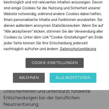
bestmöglich und mit relevanten Inhalten anzuzeigen. Davon
Orientierung ermöglicht. Dadurch wird die
sind einige Cookies für die Nutzung und Sicherheit unserer
Jobsuche effizienter und zielgerichteter.
Website notwendig, während andere Cookies dabei helfen,
Ihnen personalisierte Inhalte und Funktionen anzubieten. Sie
Ein Jobfinder mit Fokus auf Organisation
dienen außerdem anonymen Statistikzwecken. Wenn Sie auf
erleichtert den Vergleich unterschiedlicher
"Alle akzeptieren" klicken, stimmen Sie der Verwendung aller
Cookies zu. Unter dem Link "Cookie-Einstellungen" am Ende
Angebote. Informationen zu Arbeitsprozessen,
jeder Seite können Sie Ihre Entscheidung jederzeit
Aufgabenverteilung und organisatorischen
nachträglich aufrufen und ändern.
Datenschutzerklärung
Rahmenbedingungen lassen sich besser
einordnen, wenn sie transparent dargestellt
COOKIE-EINSTELLUNGEN
sind. Arbeitnehmer können gezielt prüfen,
welche Positionen zu ihrer bevorzugten
Arbeitsweise und ihrem Bedürfnis nach Struktur
ABLEHNEN
ALLE AKZEPTIEREN
passen. Diese Vergleichbarkeit reduziert
Unsicherheiten und unterstützt fundierte
Entscheidungen bei der beruflichen
Neuorientierung.