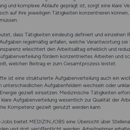
ng und komplexe Abläufe geprägt ist, sorgt eine klare Ver
ich auf ihre jeweiligen Tätigkeiten konzentrieren können,
 müssen.
tet, dass Tätigkeiten eindeutig definiert und einzelnen R
Aufgaben regelmäßig anfallen, welche Verantwortung sie 
nsparenz erleichtert den Arbeitsalltag erheblich und reduz
Aufgabenverteilung fördern konzentriertes Arbeiten und sc
eiß, welchen Beitrag er zum Gesamtprozess leistet.
fte ist eine strukturierte Aufgabenverteilung auch ein wich
 unterschiedlichen Aufgabenfeldern wechseln oder unkla
nergie gezielt einsetzen. Medizinische Tätigkeiten erford
lare Aufgabenverteilung wesentlich zur Qualität der Arbei
iche Kompetenz gezielt genutzt werden kann.
in-Jobs bietet MEDIZIN.JOBS eine Übersicht über Stellena
lden und dort veröffentlicht werden. Arbeitnehmer erhalte