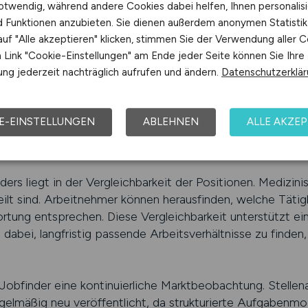
otwendig, während andere Cookies dabei helfen, Ihnen personalisi
Stellenangebote schnell zu identifizieren und die Jobsuch
nd Funktionen anzubieten. Sie dienen außerdem anonymen Statisti
wusst nach klar abgegrenzten Aufgabenbereichen suchen, i
uf "Alle akzeptieren" klicken, stimmen Sie der Verwendung aller C
besonders wichtig.
Link "Cookie-Einstellungen" am Ende jeder Seite können Sie Ihre
ng jederzeit nachträglich aufrufen und ändern.
Datenschutzerklä
S ist auf den medizinischen Arbeitsmarkt ausgerichtet u
n Aufgaben. Arbeitnehmer können sich gezielt auf medizi
e Aufgabenprofile erkennen lassen. Durch diese Fokussier
E-EINSTELLUNGEN
ABLEHNEN
ALLE AKZEP
ar macht und die Jobsuche deutlich vereinfacht. Fachkrä
nen ihre Suche gezielt steuern.
nders liegt in der Vergleichbarkeit der Positionen. Medizi
eilt sind. Arbeitnehmer können herausfinden, welche Tätig
wortung entsprechen. Diese Vergleichbarkeit unterstützt e
 dabei, langfristig passende Arbeitsverhältnisse zu finden
 Jobfinder eine kontinuierliche Marktbeobachtung. Stellen
elmäßig neu veröffentlicht, da strukturierte Aufgabenmo