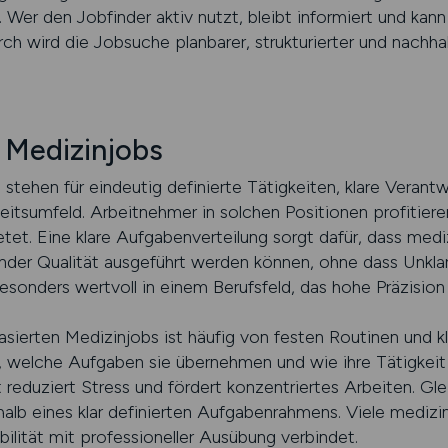
. Wer den Jobfinder aktiv nutzt, bleibt informiert und kan
ch wird die Jobsuche planbarer, strukturierter und nachhal
 Medizinjobs
tehen für eindeutig definierte Tätigkeiten, klare Verantw
beitsumfeld. Arbeitnehmer in solchen Positionen profitiere
etet. Eine klare Aufgabenverteilung sorgt dafür, dass mediz
bender Qualität ausgeführt werden können, ohne dass Unkla
esonders wertvoll in einem Berufsfeld, das hohe Präzision u
asierten Medizinjobs ist häufig von festen Routinen und k
, welche Aufgaben sie übernehmen und wie ihre Tätigkei
t reduziert Stress und fördert konzentriertes Arbeiten. Gle
halb eines klar definierten Aufgabenrahmens. Viele mediz
bilität mit professioneller Ausübung verbindet.