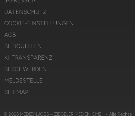
IMPRESSUM
DATENSCHUTZ
COOKIE-EINSTELLUNGEN
AGB
BILDQUELLEN
KI-TRANSPARENZ
BESCHWERDEN
MELDESTELLE
SITEMAP
© 2026 MEDIZIN.JOBS – ZIEGELER MEDIEN GMBH • Alle Rechte
vorbehalten.