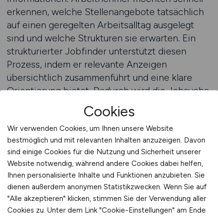
erkennen, welche Stellenangebote tatsächlich
auf einen geregelten Arbeitsalltag ausgelegt
sind und welche Strukturen sie erwarten. Ein
strukturierter Jobfinder unterstützt diesen
Prozess, indem er relevante Anzeigen
übersichtlich zusammenführt und eine klare
Orientierung bietet. Dadurch wird die Jobsuche
effizienter und praxisnaher.
Cookies
Wir verwenden Cookies, um Ihnen unsere Website
Ein Jobfinder mit Fokus auf den medizinischen
bestmöglich und mit relevanten Inhalten anzuzeigen. Davon
Alltag erleichtert den Vergleich
sind einige Cookies für die Nutzung und Sicherheit unserer
unterschiedlicher Angebote. Informationen zu
Website notwendig, während andere Cookies dabei helfen,
Arbeitszeiten, Aufgabenverteilung und
Ihnen personalisierte Inhalte und Funktionen anzubieten. Sie
organisatorischen Abläufen lassen sich besser
dienen außerdem anonymen Statistikzwecken. Wenn Sie auf
einordnen, wenn sie transparent dargestellt
"Alle akzeptieren" klicken, stimmen Sie der Verwendung aller
sind. Arbeitnehmer können gezielt prüfen,
Cookies zu. Unter dem Link "Cookie-Einstellungen" am Ende