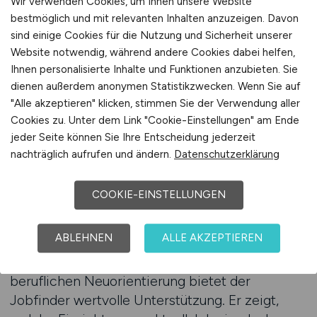
Wir verwenden Cookies, um Ihnen unsere Website
Durch den Einsatz eines Jobfinders lassen sich
bestmöglich und mit relevanten Inhalten anzuzeigen. Davon
unpassende Angebote schneller ausblenden,
sind einige Cookies für die Nutzung und Sicherheit unserer
während Stellenanzeigen mit planbaren
Website notwendig, während andere Cookies dabei helfen,
Strukturen übersichtlich dargestellt werden.
Ihnen personalisierte Inhalte und Funktionen anzubieten. Sie
dienen außerdem anonymen Statistikzwecken. Wenn Sie auf
Arbeitnehmer sparen Zeit und können sich
"Alle akzeptieren" klicken, stimmen Sie der Verwendung aller
gezielt auf Jobs konzentrieren, die ihren
Cookies zu. Unter dem Link "Cookie-Einstellungen" am Ende
Vorstellungen von Sicherheit und Organisation
jeder Seite können Sie Ihre Entscheidung jederzeit
entsprechen. Das erhöht die Qualität der
nachträglich aufrufen und ändern.
Datenschutzerklärung
Jobsuche und reduziert das Risiko von
Fehlentscheidungen. Besonders im
COOKIE-EINSTELLUNGEN
medizinischen Umfeld ist diese Klarheit
entscheidend für langfristige Zufriedenheit.
ABLEHNEN
ALLE AKZEPTIEREN
Auch für medizinische Fachkräfte in der
beruflichen Neuorientierung bietet der
Jobfinder wertvolle Unterstützung. Er zeigt,