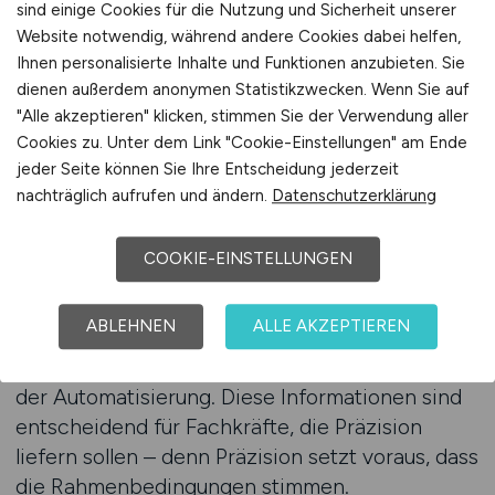
die sich an der tatsächlichen Arbeitsrealität im
sind einige Cookies für die Nutzung und Sicherheit unserer
Labor orientieren. Sie können gezielt nach
Website notwendig, während andere Cookies dabei helfen,
Ihnen personalisierte Inhalte und Funktionen anzubieten. Sie
Analysemethoden wie PCR, ELISA,
dienen außerdem anonymen Statistikzwecken. Wenn Sie auf
Massenspektrometrie oder
"Alle akzeptieren" klicken, stimmen Sie der Verwendung aller
Durchflusszytometrie filtern. Auch spezifische
Cookies zu. Unter dem Link "Cookie-Einstellungen" am Ende
Softwarelösungen – etwa LIMS-Anbindungen,
jeder Seite können Sie Ihre Entscheidung jederzeit
LIS-Schnittstellen oder Middleware-
nachträglich aufrufen und ändern.
Datenschutzerklärung
Kombinationen – lassen sich berücksichtigen.
Hinzu kommen Kriterien wie Schichtmodell (z. B.
COOKIE-EINSTELLUNGEN
rollierende Dienste, Bereitschaftszeiten,
Rufbereitschaft), Arbeitszeitgestaltung
ABLEHNEN
ALLE AKZEPTIEREN
(Teilzeit/Vollzeit/Flexmodell), Trägerschaft
(privat, kommunal, freigemeinnützig) und Grad
der Automatisierung. Diese Informationen sind
entscheidend für Fachkräfte, die Präzision
liefern sollen – denn Präzision setzt voraus, dass
die Rahmenbedingungen stimmen.