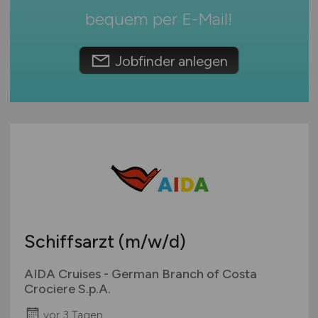
bequem per
E-Mail
!
Schweiz
Europa
Jobfinder anlegen
International
Schiffsarzt
(m/w/d)
AIDA Cruises - German Branch of Costa
Crociere S.p.A.
vor 3 Tagen