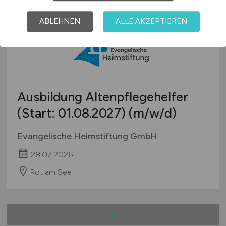
ABLEHNEN
ALLE AKZEPTIEREN
Ausbildung Altenpflegehelfer
(Start: 01.08.2027)
(m/w/d)
Evangelische Heimstiftung GmbH
28.07.2026
Rot am See
1