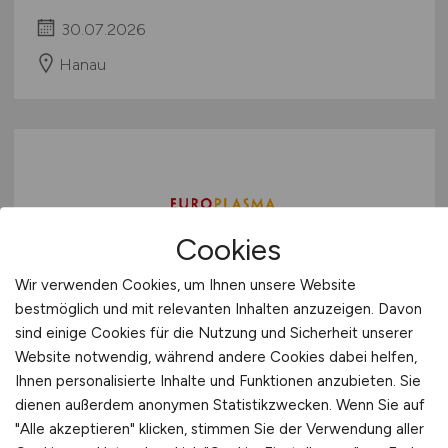
30.07.2026
Hanau
Cookies
Wir verwenden Cookies, um Ihnen unsere Website
Medizinische Fachangestellte
bestmöglich und mit relevanten Inhalten anzuzeigen. Davon
(m/w/d)
,
sind einige Cookies für die Nutzung und Sicherheit unserer
Gesundheitskrankenpfleger:innen
Website notwendig, während andere Cookies dabei helfen,
Ihnen personalisierte Inhalte und Funktionen anzubieten. Sie
im Plasmaspendezentrum Hanau
dienen außerdem anonymen Statistikzwecken. Wenn Sie auf
- in Vollzeit
"Alle akzeptieren" klicken, stimmen Sie der Verwendung aller