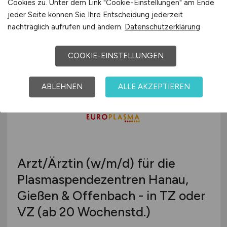
Cookies zu. Unter dem Link "Cookie-Einstellungen" am Ende
EUROPLASMA Deutschland GmbH
jeder Seite können Sie Ihre Entscheidung jederzeit
nachträglich aufrufen und ändern.
Datenschutzerklärung
24.07.2026
Hanau
COOKIE-EINSTELLUNGEN
ABLEHNEN
ALLE AKZEPTIEREN
Arzt/Ärztin
(w/m/d)
für die
Plasmaspendezentren Hanau,
Gießen & Offenbach - in TZ oder
VZ (ab 20 Wochenstd.)