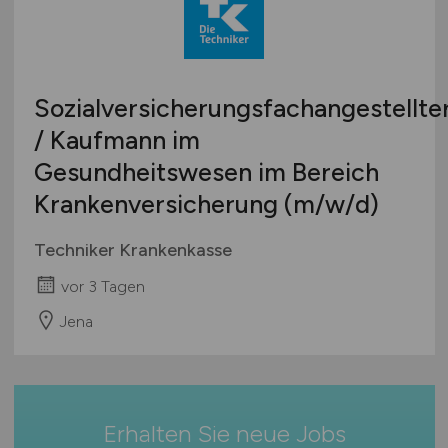
Technische Berufe & IT
Bremen
Studentenjobs / Werkstudenten
Therapie & Rehabilitation
Hamburg
Ausbildung / Studium
Tiermedizin
Hessen
Praktikum
Sozialversicherungsfachangestellte
Verwaltung
Mecklenburg-Vorpommern
/ Kaufmann im
Wellness & Spa
Niedersachsen
Gesundheitswesen im Bereich
Sonstige
Nordrhein-Westfalen
Rheinland-Pfalz
Krankenversicherung
(m/w/d)
Saarland
Techniker Krankenkasse
Sachsen
Sachsen-Anhalt
vor 3 Tagen
Schleswig-Holstein
Jena
Thüringen
Deutschlandweit
Österreich
Schweiz
Erhalten Sie neue Jobs