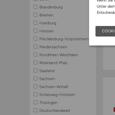
Wenn Sie a
Unter dem 
Brandenburg
Entscheidu
Bremen
Hamburg
Hessen
COOKI
Mecklenburg-Vorpommern
Niedersachsen
Nordrhein-Westfalen
Rheinland-Pfalz
Saarland
Sachsen
Sachsen-Anhalt
Schleswig-Holstein
Thüringen
Deutschlandweit