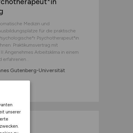
ychotherapeut*in
g
hosomatische Medizin und
Ausbildungsplätze für die praktische
: Psychologische*r Psychotherapeut*in
hnen: Praktikumsvertrag mit
II Angenehmes Arbeitsklima in einem
 erfahrenen...
nnes Gutenberg-Universität
vanten
eit unserer
erte
/d)
kzwecken.