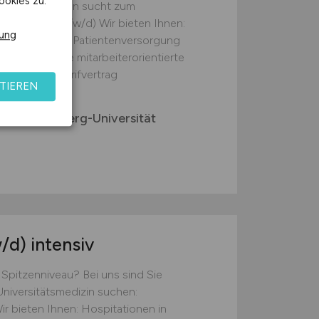
ookies zu.
Intensivstation sucht zum
efachkraft (m/w/d) Wir bieten Ihnen:
rung
möglichkeiten Patientenversorgung
rbeitung sowie mitarbeiterorientierte
gemäß Haustarifvertrag
TIEREN
nnes Gutenberg-Universität
/d)
intensiv
Spitzenniveau? Bei uns sind Sie
 Universitätsmedizin suchen:
ir bieten Ihnen: Hospitationen in