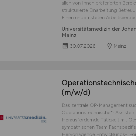
allen von Ihnen präferierten Berei
strukturierte Einarbeitung Betre
Einen unbefristeten Arbeitsvertrag
Universitätsmedizin der Joha
Mainz
30.07.2026
Mainz
Operationstechnische
(m/w/d)
Das zentrale OP-Management suc
Operationstechnische*r Assistent*
Herausfordernde Tätigkeit mit Ges
sympathischen Team Fachspezifisch
Hervorragende Entwicklungs-, For