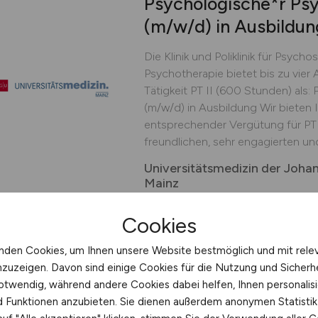
Psychologische*r Ps
(m/w/d)
in Ausbildun
Die Klinik und Poliklinik für Psyc
Psychotherapie bietet bis zu vier 
Tätigkeit PT II (600 Stunden) als
(m/w/d) in Ausbildung Wir bieten I
entsprechender Vergütung für PT 
freundlichen, sehr engagierten und
Universitätsmedizin der Joha
Mainz
02.08.2026
Mainz
Cookies
nden Cookies, um Ihnen unsere Website bestmöglich und mit rele
nzuzeigen. Davon sind einige Cookies für die Nutzung und Sicherh
otwendig, während andere Cookies dabei helfen, Ihnen personalisi
Pflegefachkraft
(m/w
nd Funktionen anzubieten. Sie dienen außerdem anonymen Statisti