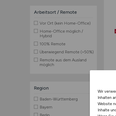
Arbeitsort / Remote
Vor Ort (kein Home-Office)
Home-Office möglich /
Hybrid
100% Remote
Überwiegend Remote (>50%)
Remote aus dem Ausland
möglich
Region
Wir verwe
Inhalten a
Baden-Württemberg
Website n
Bayern
Inhalte u
Berlin