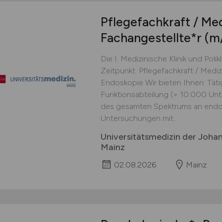
Pflegefachkraft / Med
Fachangestellte*r
(m
Die I. Medizinische Klinik und Pol
Zeitpunkt: Pflegefachkraft / Medi
Endoskopie Wir bieten Ihnen: Tätig
Funktionsabteilung (> 10.000 Un
des gesamten Spektrums an endo
Untersuchungen mit...
Universitätsmedizin der Joha
Mainz
02.08.2026
Mainz