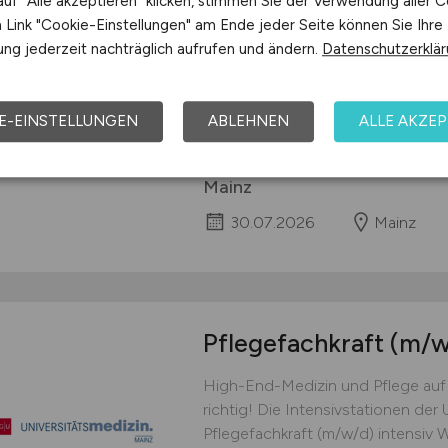
uf "Alle akzeptieren" klicken, stimmen Sie der Verwendung aller C
Das Team der Neurochirurgischen 
Link "Cookie-Einstellungen" am Ende jeder Seite können Sie Ihre
nächstmöglichen Zeitpunkt : Pfleg
ng jederzeit nachträglich aufrufen und ändern.
Datenschutzerklä
Fortbildungs- und Weiterbildungs
in 1:2 Betreuung Strukturierte Eina
Dienstplangestaltung Vergütung 
E-EINSTELLUNGEN
ABLEHNEN
ALLE AKZEP
entsprechend Ihrer...
Universitätsmedizin der Joha
Mainz
30.07.2026
Mainz
Pflegefachkraft
(m/w
High-End-Medizin und Pflege auf 
richtig! Die Intensivstationen der
Pflegefachkraft (m/w/d) intensiv W