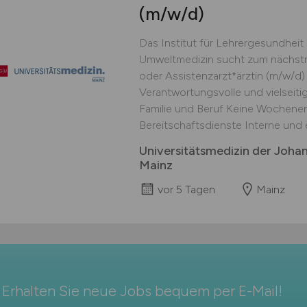
(m/w/d)
Das Institut für Lehrergesundheit a
Umweltmedizin sucht zum nächstmö
oder Assistenzarzt*ärztin (m/w/d) 
Verantwortungsvolle und vielseitig
Familie und Beruf Keine Wochene
Bereitschaftsdienste Interne und e
Universitätsmedizin der Joha
Mainz
vor 5 Tagen
Mainz
Erhalten Sie neue Jobs bequem per
E-Mail
!