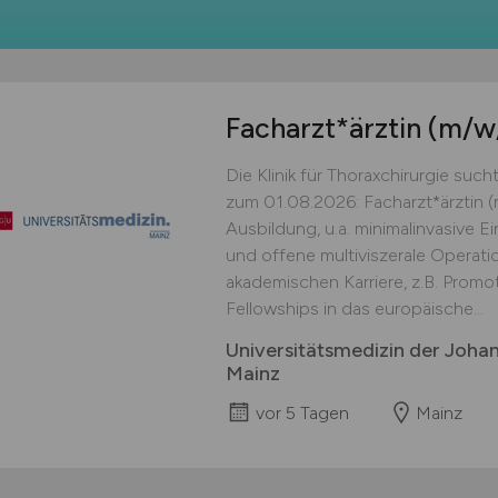
Facharzt*ärztin
(m/w
Die Klinik für Thoraxchirurgie su
zum 01.08.2026: Facharzt*ärztin (
Ausbildung, u.a. minimalinvasive Ei
und offene multiviszerale Operati
akademischen Karriere, z.B. Promo
Fellowships in das europäische...
Universitätsmedizin der Joha
Mainz
vor 5 Tagen
Mainz