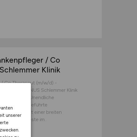
G
nkenpfleger / Co
 Schlemmer Klinik
 / Co Therapeut (m/w/d) -
Bad Tölz, KIRINUS Schlemmer Klinik
25 Eine Gruppe. Unendliche
 Eine familiengeführte
vanten
Generation mit einer breiten
eit unserer
ision: Das Beste im...
erte
kzwecken.