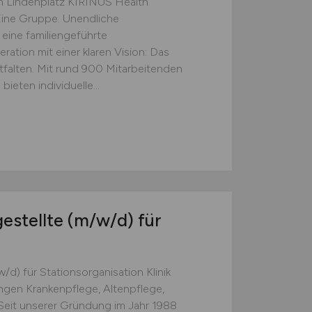
m Lindenplatz KIRINUS Health
5 Eine Gruppe. Unendliche
 eine familiengeführte
ation mit einer klaren Vision: Das
falten. Mit rund 900 Mitarbeitenden
ieten individuelle...
estellte
(m/w/d)
für
d) für Stationsorganisation Klinik
gen Krankenpflege, Altenpflege,
r Seit unserer Gründung im Jahr 1988