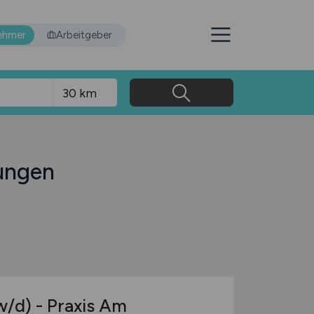
ehmer
Arbeitgeber
zungen
w/d)
- Praxis Am