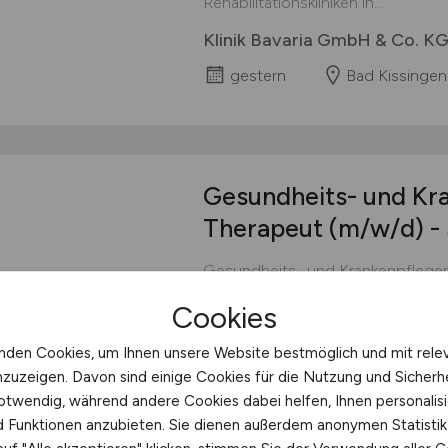
Rehabilitationskliniken in...
Klinik Bavaria GmbH & Co. K
gestern
Bad Kissingen
Gesundheits- und Kra
Therapeut
(m/w/d)
-
Gesundheits- und Krankenpfleger
Schlemmer Klinik KIRINUS Health 
Cookies
Voll/Teilzeit Publiziert: 29.09.20
Möglichkeiten. Wir sind KIRINUS -
nden Cookies, um Ihnen unsere Website bestmöglich und mit rele
Gesundheitsgruppe in der dritten 
nzuzeigen. Davon sind einige Cookies für die Nutzung und Sicherh
Expertise und einer gemeinsamen V
otwendig, während andere Cookies dabei helfen, Ihnen personalisi
nd Funktionen anzubieten. Sie dienen außerdem anonymen Statisti
KIRINUS Health GmbH