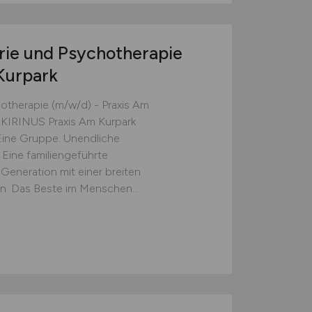
trie und Psychotherapie
Kurpark
hotherapie (m/w/d) - Praxis Am
 KIRINUS Praxis Am Kurpark
4 Eine Gruppe. Unendliche
 Eine familiengeführte
Generation mit einer breiten
on: Das Beste im Menschen...