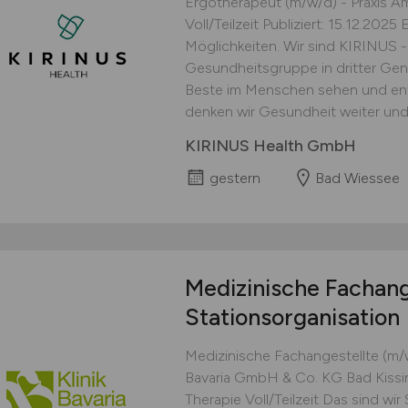
Ergotherapeut (m/w/d) - Praxis A
Voll/Teilzeit Publiziert: 15.12.202
Möglichkeiten. Wir sind KIRINUS -
Gesundheitsgruppe in dritter Gener
Beste im Menschen sehen und ent
denken wir Gesundheit weiter und b
KIRINUS Health GmbH
gestern
Bad Wiessee
Medizinische Fachang
Stationsorganisation
Medizinische Fachangestellte (m/w/
Bavaria GmbH & Co. KG Bad Kissin
Therapie Voll/Teilzeit Das sind wi