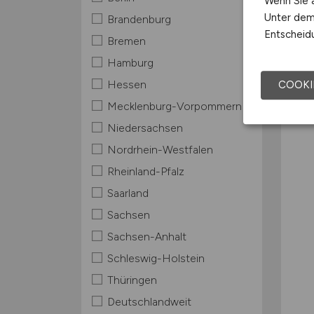
Wenn Sie a
Unter dem 
Brandenburg
Entscheidu
Bremen
Hamburg
Hessen
COOKI
Mecklenburg-Vorpommern
Niedersachsen
Nordrhein-Westfalen
Rheinland-Pfalz
Saarland
Sachsen
Sachsen-Anhalt
Schleswig-Holstein
Thüringen
Deutschlandweit