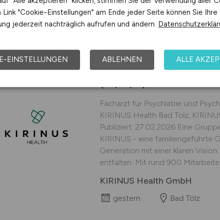
uf "Alle akzeptieren" klicken, stimmen Sie der Verwendung aller C
gestern
Bad Tölz
Link "Cookie-Einstellungen" am Ende jeder Seite können Sie Ihre
ng jederzeit nachträglich aufrufen und ändern.
Datenschutzerklä
E-EINSTELLUNGEN
ABLEHNEN
ALLE AKZEP
Facharzt für Psychia
(m/w/d)
- Schlemmer 
Facharzt für Psychiatrie und Psyc
KIRINUS Health Bad Tölz, KIRINUS 
Publiziert: 27.02.2026 Eine Grupp
KIRINUS - eine familiengeführte G
Generation mit einer klaren Visi
entfalten. Mit rund 900 Mitarbeite
KIRINUS Health GmbH
gestern
Bad Tölz