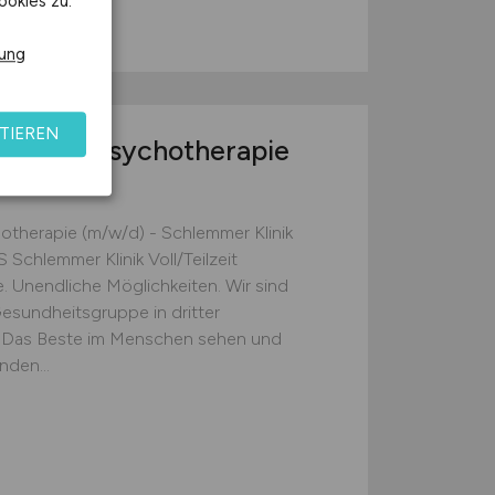
ookies zu.
rung
TIEREN
trie und Psychotherapie
Klinik
hotherapie (m/w/d) - Schlemmer Klinik
Schlemmer Klinik Voll/Teilzeit
e. Unendliche Möglichkeiten. Wir sind
esundheitsgruppe in dritter
on: Das Beste im Menschen sehen und
nden...