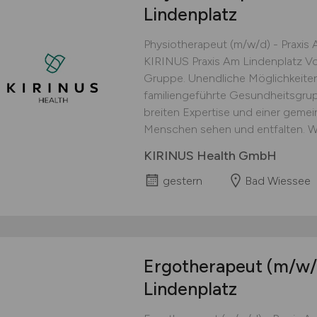
Lindenplatz
Physiotherapeut (m/w/d) - Praxis
KIRINUS Praxis Am Lindenplatz Voll/
Gruppe. Unendliche Möglichkeiten
familiengeführte Gesundheitsgrupp
breiten Expertise und einer gemei
Menschen sehen und entfalten. Wir
KIRINUS Health GmbH
gestern
Bad Wiessee
Ergotherapeut
(m/w/
Lindenplatz