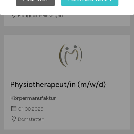
01.08.2026
Bietigheim-Bissingen
Physiotherapeut/in
(m/w/d)
Körpermanufaktur
01.08.2026
Dornstetten