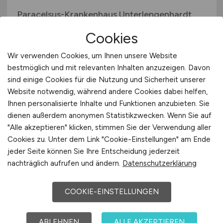
Paracelsus-Krankenhaus Unterlengenhardt
e.V.
Cookies
01.08.2026
Wir verwenden Cookies, um Ihnen unsere Website
Bad Liebenzell
bestmöglich und mit relevanten Inhalten anzuzeigen. Davon
sind einige Cookies für die Nutzung und Sicherheit unserer
Website notwendig, während andere Cookies dabei helfen,
Ihnen personalisierte Inhalte und Funktionen anzubieten. Sie
dienen außerdem anonymen Statistikzwecken. Wenn Sie auf
"Alle akzeptieren" klicken, stimmen Sie der Verwendung aller
Cookies zu. Unter dem Link "Cookie-Einstellungen" am Ende
jeder Seite können Sie Ihre Entscheidung jederzeit
nachträglich aufrufen und ändern.
Datenschutzerklärung
Project Engineer/
Verfahrenstechnik
(m/w/d)
COOKIE-EINSTELLUNGEN
BWT Pharma & Biotech GmbH
ABLEHNEN
ALLE AKZEPTIEREN