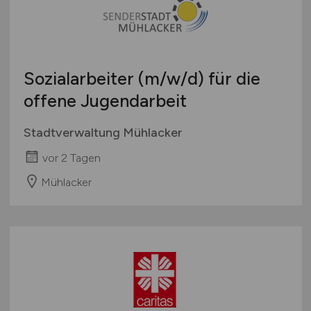
Österreich
Schweiz
Europa
Sozialarbeiter
(m/w/d)
für die
International
offene Jugendarbeit
Stadtverwaltung Mühlacker
vor 2 Tagen
Mühlacker