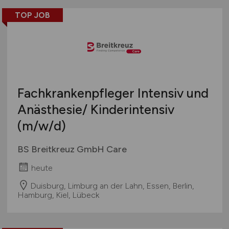
Pharmazie & Apotheke
Bayern
geringfügige Beschäftigung / Minijob
Remote aus dem Ausland möglich
TOP JOB
Rettungsdienste
Berlin
Berufseinstieg / Trainee
Sport & Fitness
Brandenburg
Bachelor-/ Master-/ Diplom-Arbeit
Technische Berufe & IT
Bremen
Studentenjobs / Werkstudenten
Therapie & Rehabilitation
Hamburg
Ausbildung / Studium
Tiermedizin
Hessen
Praktikum
Fachkrankenpfleger Intensiv und
Verwaltung
Mecklenburg-Vorpommern
Anästhesie/ Kinderintensiv
Wellness & Spa
Niedersachsen
(m/w/d)
Sonstige
Nordrhein-Westfalen
Rheinland-Pfalz
BS Breitkreuz GmbH Care
Saarland
heute
Sachsen
Sachsen-Anhalt
Duisburg, Limburg an der Lahn, Essen, Berlin,
Hamburg, Kiel, Lübeck
Schleswig-Holstein
Thüringen
Deutschlandweit