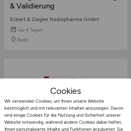
& Validierung
Eckert & Ziegler Radiopharma GmbH
vor 4 Tagen
Berlin
Cookies
Wir verwenden Cookies, um Ihnen unsere Website
Technischer Mitarbeiter
(m/w/d)
bestmöglich und mit relevanten Inhalten anzuzeigen. Davon
Qualifizierung & Validierung
sind einige Cookies für die Nutzung und Sicherheit unserer
Website notwendig, während andere Cookies dabei helfen,
Ihnen personalisierte Inhalte und Funktionen anzubieten. Sie
Eckert & Ziegler Radiopharma GmbH