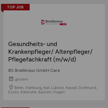
Pharmazie & Apotheke
Bayern
geringfügige Beschäftigung / Minijob
Remote aus dem Ausland möglich
TOP JOB
Rettungsdienste
Berlin
Berufseinstieg / Trainee
Sport & Fitness
Brandenburg
Bachelor-/ Master-/ Diplom-Arbeit
Technische Berufe & IT
Bremen
Studentenjobs / Werkstudenten
Therapie & Rehabilitation
Hamburg
Ausbildung / Studium
Tiermedizin
Hessen
Praktikum
Gesundheits- und
Verwaltung
Mecklenburg-Vorpommern
Krankenpfleger/ Altenpfleger/
Wellness & Spa
Niedersachsen
Pflegefachkraft
Sonstige
(m/w/d)
Nordrhein-Westfalen
Rheinland-Pfalz
BS Breitkreuz GmbH Care
Saarland
gestern
Sachsen
Sachsen-Anhalt
Berlin, Hamburg, Kiel, Lübeck, Kassel, Dortmund,
Essen, Karlsruhe, Aachen, Hagen
Schleswig-Holstein
Thüringen
Deutschlandweit