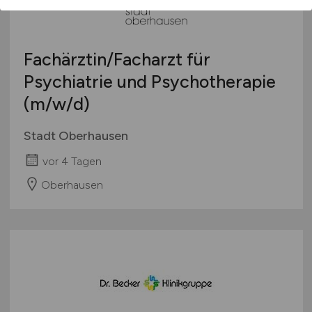
Fachärztin/Facharzt für
Psychiatrie und Psychotherapie
(m/w/d)
Stadt Oberhausen
vor 4 Tagen
Oberhausen