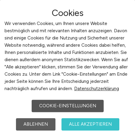
Cookies
Wir verwenden Cookies, um Ihnen unsere Website
bestmöglich und mit relevanten Inhalten anzuzeigen. Davon
sind einige Cookies für die Nutzung und Sicherheit unserer
Assistenz Leitung soziale
Website notwendig, während andere Cookies dabei helfen,
Ihnen personalisierte Inhalte und Funktionen anzubieten. Sie
Betreuung
(m/w/d)
dienen außerdem anonymen Statistikzwecken. Wenn Sie auf
"Alle akzeptieren" klicken, stimmen Sie der Verwendung aller
KWA Stift Urbana im Stadtgarten
Cookies zu. Unter dem Link "Cookie-Einstellungen" am Ende
vor 4 Tagen
jeder Seite können Sie Ihre Entscheidung jederzeit
nachträglich aufrufen und ändern.
Datenschutzerklärung
Bottrop
COOKIE-EINSTELLUNGEN
ABLEHNEN
ALLE AKZEPTIEREN